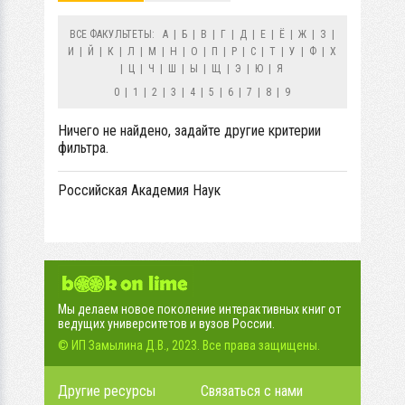
ВСЕ ФАКУЛЬТЕТЫ:
А
|
Б
|
В
|
Г
|
Д
|
Е
|
Ё
|
Ж
|
З
|
И
|
Й
|
К
|
Л
|
М
|
Н
|
О
|
П
|
Р
|
С
|
Т
|
У
|
Ф
|
Х
|
Ц
|
Ч
|
Ш
|
Ы
|
Щ
|
Э
|
Ю
|
Я
0
|
1
|
2
|
3
|
4
|
5
|
6
|
7
|
8
|
9
Ничего не найдено, задайте другие критерии
фильтра.
Российская Академия Наук
Мы делаем новое поколение интерактивных книг от
ведущих университетов и вузов России.
© ИП Замылина Д.В., 2023. Все права защищены.
Другие ресурсы
Связаться с нами