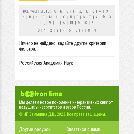
ВСЕ ФАКУЛЬТЕТЫ:
А
|
Б
|
В
|
Г
|
Д
|
Е
|
Ё
|
Ж
|
З
|
И
|
Й
|
К
|
Л
|
М
|
Н
|
О
|
П
|
Р
|
С
|
Т
|
У
|
Ф
|
Х
|
Ц
|
Ч
|
Ш
|
Ы
|
Щ
|
Э
|
Ю
|
Я
0
|
1
|
2
|
3
|
4
|
5
|
6
|
7
|
8
|
9
Ничего не найдено, задайте другие критерии
фильтра.
Российская Академия Наук
Мы делаем новое поколение интерактивных книг от
ведущих университетов и вузов России.
© ИП Замылина Д.В., 2023. Все права защищены.
Другие ресурсы
Связаться с нами