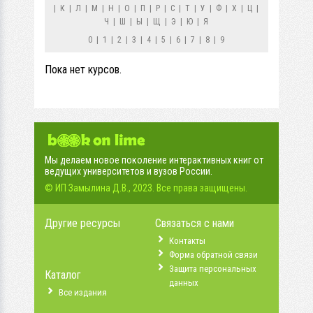
|
К
|
Л
|
М
|
Н
|
О
|
П
|
Р
|
С
|
Т
|
У
|
Ф
|
Х
|
Ц
|
Ч
|
Ш
|
Ы
|
Щ
|
Э
|
Ю
|
Я
0
|
1
|
2
|
3
|
4
|
5
|
6
|
7
|
8
|
9
Пока нет курсов.
Мы делаем новое поколение интерактивных книг от
ведущих университетов и вузов России.
© ИП Замылина Д.В., 2023. Все права защищены.
Другие ресурсы
Связаться с нами
Контакты
Форма обратной связи
Защита персональных
Каталог
данных
Все издания