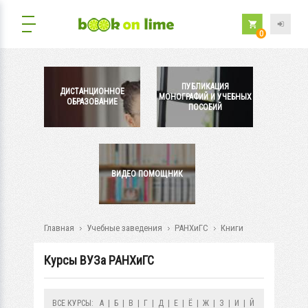
0
ПУБЛИКАЦИЯ
ДИСТАНЦИОННОЕ
МОНОГРАФИЙ И УЧЕБНЫХ
ОБРАЗОВАНИЕ
ПОСОБИЙ
ВИДЕО ПОМОЩНИК
Главная
Учебные заведения
РАНХиГС
Книги
Курсы ВУЗа РАНХиГС
ВСЕ КУРСЫ:
А
|
Б
|
В
|
Г
|
Д
|
Е
|
Ё
|
Ж
|
З
|
И
|
Й