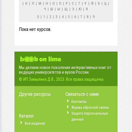
|
К
|
Л
|
М
|
Н
|
О
|
П
|
Р
|
С
|
Т
|
У
|
Ф
|
Х
|
Ц
|
Ч
|
Ш
|
Ы
|
Щ
|
Э
|
Ю
|
Я
0
|
1
|
2
|
3
|
4
|
5
|
6
|
7
|
8
|
9
Пока нет курсов.
Мы делаем новое поколение интерактивных книг от
ведущих университетов и вузов России.
© ИП Замылина Д.В., 2023. Все права защищены.
Другие ресурсы
Связаться с нами
Контакты
Форма обратной связи
Защита персональных
Каталог
данных
Все издания