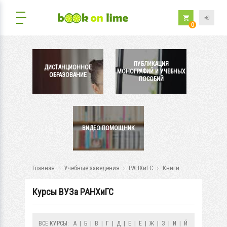
0
ПУБЛИКАЦИЯ
ДИСТАНЦИОННОЕ
МОНОГРАФИЙ И УЧЕБНЫХ
ОБРАЗОВАНИЕ
ПОСОБИЙ
ВИДЕО ПОМОЩНИК
Главная
Учебные заведения
РАНХиГС
Книги
Курсы ВУЗа РАНХиГС
ВСЕ КУРСЫ:
А
|
Б
|
В
|
Г
|
Д
|
Е
|
Ё
|
Ж
|
З
|
И
|
Й