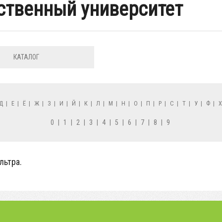
ственный университет
КАТАЛОГ
Д
|
Е
|
Ё
|
Ж
|
З
|
И
|
Й
|
К
|
Л
|
М
|
Н
|
О
|
П
|
Р
|
С
|
Т
|
У
|
Ф
|
0
|
1
|
2
|
3
|
4
|
5
|
6
|
7
|
8
|
9
льтра.