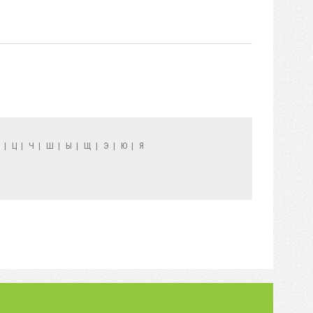
Х
|
Ц
|
Ч
|
Ш
|
Ы
|
Щ
|
Э
|
Ю
|
Я