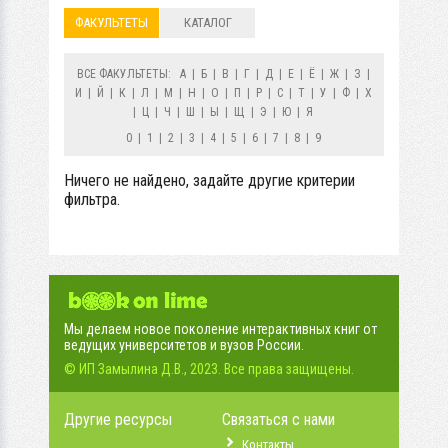
ФАКУЛЬТЕТЫ
КАТАЛОГ
ВСЕ ФАКУЛЬТЕТЫ:
А
|
Б
|
В
|
Г
|
Д
|
Е
|
Ё
|
Ж
|
З
|
И
|
Й
|
К
|
Л
|
М
|
Н
|
О
|
П
|
Р
|
С
|
Т
|
У
|
Ф
|
Х
|
Ц
|
Ч
|
Ш
|
Ы
|
Щ
|
Э
|
Ю
|
Я
0
|
1
|
2
|
3
|
4
|
5
|
6
|
7
|
8
|
9
Ничего не найдено, задайте другие критерии
фильтра.
Мы делаем новое поколение интерактивных книг от
ведущих университетов и вузов России.
© ИП Замылина Д.В., 2023. Все права защищены.
Другие ресурсы
Связаться с нами
Контакты