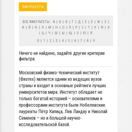
ФАКУЛЬТЕТЫ
ВСЕ ФАКУЛЬТЕТЫ:
А
|
Б
|
В
|
Г
|
Д
|
Е
|
Ё
|
Ж
|
З
|
И
|
Й
|
К
|
Л
|
М
|
Н
|
О
|
П
|
Р
|
С
|
Т
|
У
|
Ф
|
Х
|
Ц
|
Ч
|
Ш
|
Ы
|
Щ
|
Э
|
Ю
|
Я
0
|
1
|
2
|
3
|
4
|
5
|
6
|
7
|
8
|
9
Ничего не найдено, задайте другие критерии
фильтра.
Московский физико-технический институт
(Физтех) является одним из ведущих вузов
страны и входит в основные рейтинги лучших
университетов мира. Институт обладает не
только богатой историей – основателями и
профессорами института были Нобелевские
лауреаты Пётр Капица, Лев Ландау и Николай
Семенов – но и большой научно-
исследовательской базой.