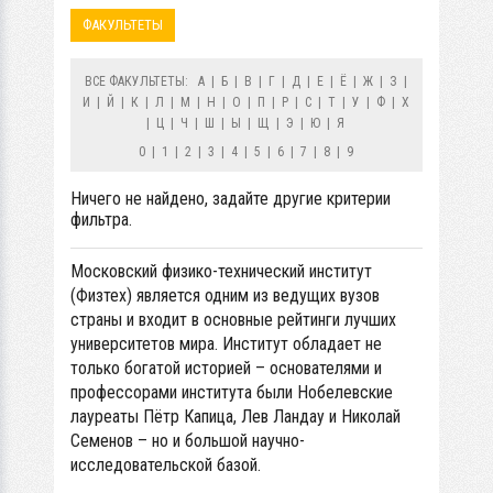
ФАКУЛЬТЕТЫ
ВСЕ ФАКУЛЬТЕТЫ:
А
|
Б
|
В
|
Г
|
Д
|
Е
|
Ё
|
Ж
|
З
|
И
|
Й
|
К
|
Л
|
М
|
Н
|
О
|
П
|
Р
|
С
|
Т
|
У
|
Ф
|
Х
|
Ц
|
Ч
|
Ш
|
Ы
|
Щ
|
Э
|
Ю
|
Я
0
|
1
|
2
|
3
|
4
|
5
|
6
|
7
|
8
|
9
Ничего не найдено, задайте другие критерии
фильтра.
Московский физико-технический институт
(Физтех) является одним из ведущих вузов
страны и входит в основные рейтинги лучших
университетов мира. Институт обладает не
только богатой историей – основателями и
профессорами института были Нобелевские
лауреаты Пётр Капица, Лев Ландау и Николай
Семенов – но и большой научно-
исследовательской базой.