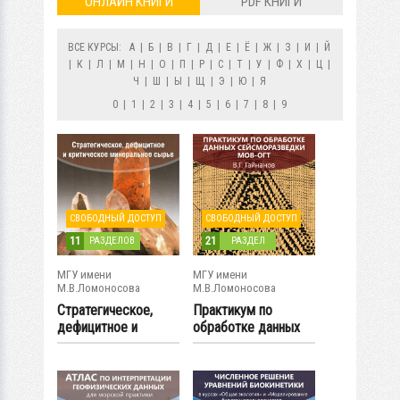
ОНЛАЙН КНИГИ
PDF КНИГИ
ВСЕ КУРСЫ:
А
|
Б
|
В
|
Г
|
Д
|
Е
|
Ё
|
Ж
|
З
|
И
|
Й
|
К
|
Л
|
М
|
Н
|
О
|
П
|
Р
|
С
|
Т
|
У
|
Ф
|
Х
|
Ц
|
Ч
|
Ш
|
Ы
|
Щ
|
Э
|
Ю
|
Я
0
|
1
|
2
|
3
|
4
|
5
|
6
|
7
|
8
|
9
СВОБОДНЫЙ ДОСТУП
СВОБОДНЫЙ ДОСТУП
11
21
РАЗДЕЛОВ
РАЗДЕЛ
МГУ имени
МГУ имени
М.В.Ломоносова
М.В.Ломоносова
Стратегическое,
Практикум по
дефицитное и
обработке данных
критическое...
сейсморазведки
МОВ-...