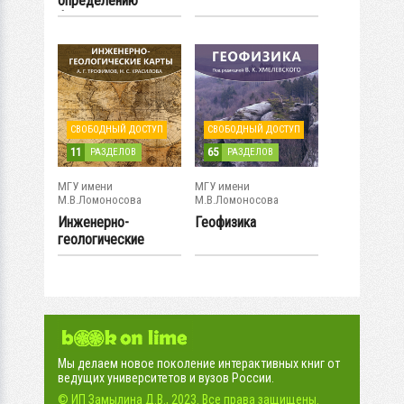
определению
физико-
механических...
СВОБОДНЫЙ ДОСТУП
СВОБОДНЫЙ ДОСТУП
11
65
РАЗДЕЛОВ
РАЗДЕЛОВ
МГУ имени
МГУ имени
М.В.Ломоносова
М.В.Ломоносова
Инженерно-
Геофизика
геологические
карты
Мы делаем новое поколение интерактивных книг от
ведущих университетов и вузов России.
© ИП Замылина Д.В., 2023. Все права защищены.