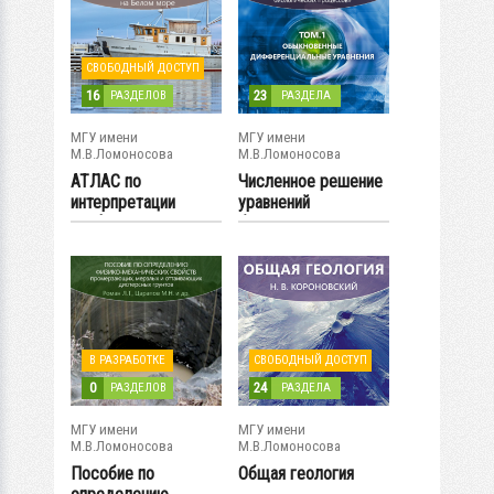
СВОБОДНЫЙ ДОСТУП
16
23
РАЗДЕЛОВ
РАЗДЕЛА
МГУ имени
МГУ имени
М.В.Ломоносова
М.В.Ломоносова
АТЛАС по
Численное решение
интерпретации
уравнений
геофизических
биокинетики в
данных для...
курсах...
В РАЗРАБОТКЕ
СВОБОДНЫЙ ДОСТУП
0
24
РАЗДЕЛОВ
РАЗДЕЛА
МГУ имени
МГУ имени
М.В.Ломоносова
М.В.Ломоносова
Пособие по
Общая геология