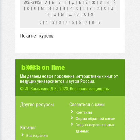
ВСЕ КУРСЫ:
А
|
Б
|
В
|
Г
|
Д
|
Е
|
Ё
|
Ж
|
З
|
И
|
Й
|
К
|
Л
|
М
|
Н
|
О
|
П
|
Р
|
С
|
Т
|
У
|
Ф
|
Х
|
Ц
|
Ч
|
Ш
|
Ы
|
Щ
|
Э
|
Ю
|
Я
0
|
1
|
2
|
3
|
4
|
5
|
6
|
7
|
8
|
9
Пока нет курсов.
Мы делаем новое поколение интерактивных книг от
ведущих университетов и вузов России.
© ИП Замылина Д.В., 2023. Все права защищены.
Другие ресурсы
Связаться с нами
Контакты
Форма обратной связи
Защита персональных
Каталог
данных
Все издания