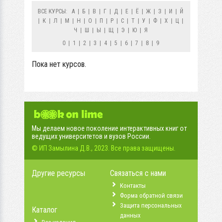
ВСЕ КУРСЫ:
А
|
Б
|
В
|
Г
|
Д
|
Е
|
Ё
|
Ж
|
З
|
И
|
Й
|
К
|
Л
|
М
|
Н
|
О
|
П
|
Р
|
С
|
Т
|
У
|
Ф
|
Х
|
Ц
|
Ч
|
Ш
|
Ы
|
Щ
|
Э
|
Ю
|
Я
0
|
1
|
2
|
3
|
4
|
5
|
6
|
7
|
8
|
9
Пока нет курсов.
Мы делаем новое поколение интерактивных книг от
ведущих университетов и вузов России.
© ИП Замылина Д.В., 2023. Все права защищены.
Другие ресурсы
Связаться с нами
Контакты
Форма обратной связи
Защита персональных
Каталог
данных