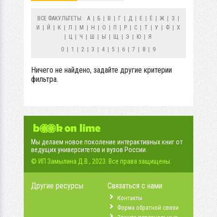
ВСЕ ФАКУЛЬТЕТЫ:
А
|
Б
|
В
|
Г
|
Д
|
Е
|
Ё
|
Ж
|
З
|
И
|
Й
|
К
|
Л
|
М
|
Н
|
О
|
П
|
Р
|
С
|
Т
|
У
|
Ф
|
Х
|
Ц
|
Ч
|
Ш
|
Ы
|
Щ
|
Э
|
Ю
|
Я
0
|
1
|
2
|
3
|
4
|
5
|
6
|
7
|
8
|
9
Ничего не найдено, задайте другие критерии
фильтра.
Мы делаем новое поколение интерактивных книг от
ведущих университетов и вузов России.
© ИП Замылина Д.В., 2023. Все права защищены.
Другие ресурсы
Связаться с нами
Контакты
Форма обратной связи