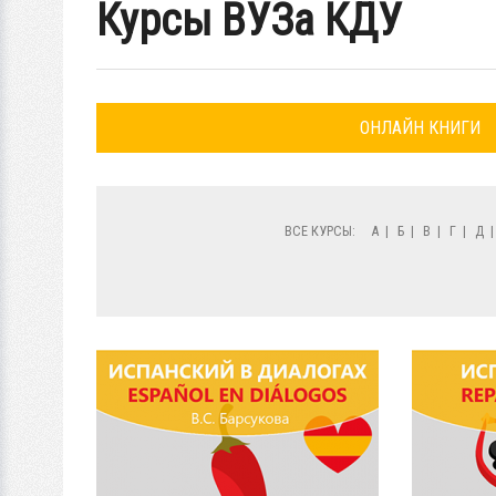
Курсы ВУЗа КДУ
ОНЛАЙН КНИГИ
ВСЕ КУРСЫ:
А
|
Б
|
В
|
Г
|
Д