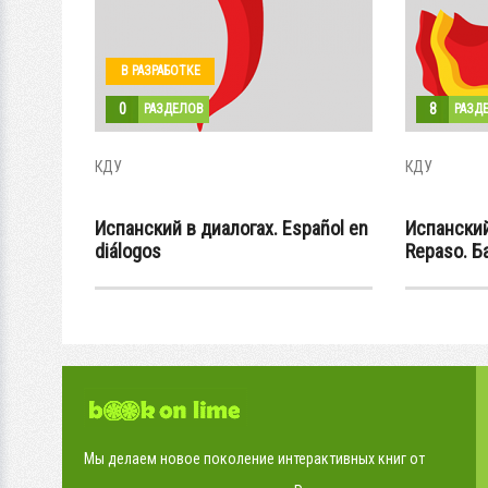
В РАЗРАБОТКЕ
0
8
РАЗДЕЛОВ
РАЗД
КДУ
КДУ
Испанский в диалогах. Español en
Испанский
diálogos
Repaso. Ба
Мы делаем новое поколение интерактивных книг от