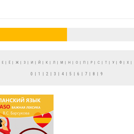
|
Е
|
Ё
|
Ж
|
З
|
И
|
Й
|
К
|
Л
|
М
|
Н
|
О
|
П
|
Р
|
С
|
Т
|
У
|
Ф
|
Х
|
0
|
1
|
2
|
3
|
4
|
5
|
6
|
7
|
8
|
9