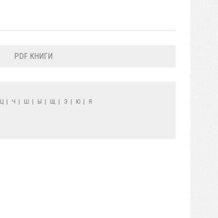
PDF КНИГИ
Ц
|
Ч
|
Ш
|
Ы
|
Щ
|
Э
|
Ю
|
Я