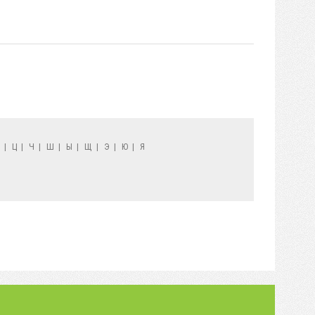
Х
|
Ц
|
Ч
|
Ш
|
Ы
|
Щ
|
Э
|
Ю
|
Я