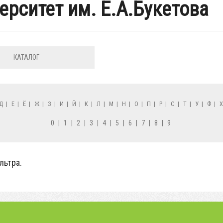
ерситет им. Е.А.Букетова
КАТАЛОГ
Д
|
Е
|
Ё
|
Ж
|
З
|
И
|
Й
|
К
|
Л
|
М
|
Н
|
О
|
П
|
Р
|
С
|
Т
|
У
|
Ф
|
0
|
1
|
2
|
3
|
4
|
5
|
6
|
7
|
8
|
9
льтра.