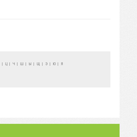
Х
|
Ц
|
Ч
|
Ш
|
Ы
|
Щ
|
Э
|
Ю
|
Я