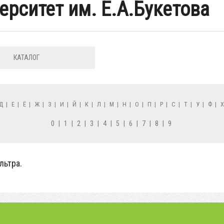
ерситет им. Е.А.Букетова
КАТАЛОГ
Д
|
Е
|
Ё
|
Ж
|
З
|
И
|
Й
|
К
|
Л
|
М
|
Н
|
О
|
П
|
Р
|
С
|
Т
|
У
|
Ф
|
0
|
1
|
2
|
3
|
4
|
5
|
6
|
7
|
8
|
9
льтра.