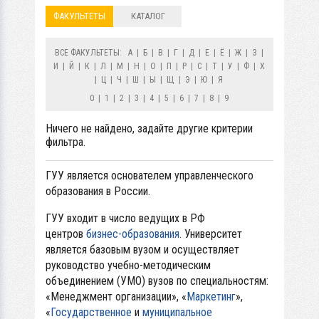
ФАКУЛЬТЕТЫ
КАТАЛОГ
ВСЕ ФАКУЛЬТЕТЫ:
А
|
Б
|
В
|
Г
|
Д
|
Е
|
Ё
|
Ж
|
З
|
И
|
Й
|
К
|
Л
|
М
|
Н
|
О
|
П
|
Р
|
С
|
Т
|
У
|
Ф
|
Х
|
Ц
|
Ч
|
Ш
|
Ы
|
Щ
|
Э
|
Ю
|
Я
0
|
1
|
2
|
3
|
4
|
5
|
6
|
7
|
8
|
9
Ничего не найдено, задайте другие критерии
фильтра.
ГУУ является основателем управленческого
образования в России.
ГУУ входит в число ведущих в РФ
центров
бизнес-образования
. Университет
является базовым вузом и осуществляет
руководство учебно-методическим
объединением (УМО) вузов по специальностям:
«Менеджмент организации», «
Маркетинг
»,
«
Государственное
и
муниципальное