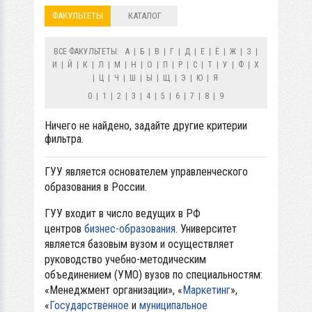
ФАКУЛЬТЕТЫ
КАТАЛОГ
ВСЕ ФАКУЛЬТЕТЫ:
А
|
Б
|
В
|
Г
|
Д
|
Е
|
Ё
|
Ж
|
З
|
И
|
Й
|
К
|
Л
|
М
|
Н
|
О
|
П
|
Р
|
С
|
Т
|
У
|
Ф
|
Х
|
Ц
|
Ч
|
Ш
|
Ы
|
Щ
|
Э
|
Ю
|
Я
0
|
1
|
2
|
3
|
4
|
5
|
6
|
7
|
8
|
9
Ничего не найдено, задайте другие критерии
фильтра.
ГУУ является основателем управленческого
образования в России.
ГУУ входит в число ведущих в РФ
центров
бизнес-образования
. Университет
является базовым вузом и осуществляет
руководство учебно-методическим
объединением (УМО) вузов по специальностям:
«Менеджмент организации», «
Маркетинг
»,
«
Государственное
и
муниципальное