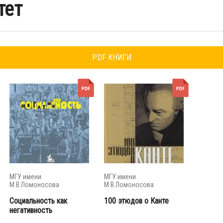
тет
PDF КНИГИ
МГУ имени
МГУ имени
М.В.Ломоносова
М.В.Ломоносова
Социальность как
100 этюдов о Канте
негативность