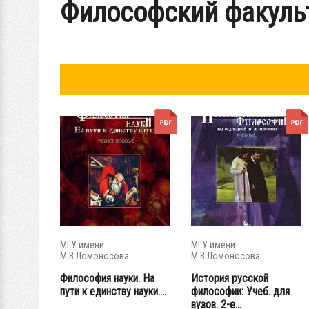
Философский факуль
МГУ имени
МГУ имени
М.В.Ломоносова
М.В.Ломоносова
Философия науки. На
История русской
пути к единству науки....
философии: Учеб. для
вузов. 2-е...