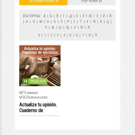
ОНЛАЙН КНИГИ
PDF КНИГИ
ВСЕ КУРСЫ:
А
|
Б
|
В
|
Г
|
Д
|
Е
|
Ё
|
Ж
|
З
|
И
|
Й
|
К
|
Л
|
М
|
Н
|
О
|
П
|
Р
|
С
|
Т
|
У
|
Ф
|
Х
|
Ц
|
Ч
|
Ш
|
Ы
|
Щ
|
Э
|
Ю
|
Я
0
|
1
|
2
|
3
|
4
|
5
|
6
|
7
|
8
|
9
14
РАЗДЕЛОВ
МГУ имени
М.В.Ломоносова
Actualiza tu opinión.
Cuaderno de
ejercicios