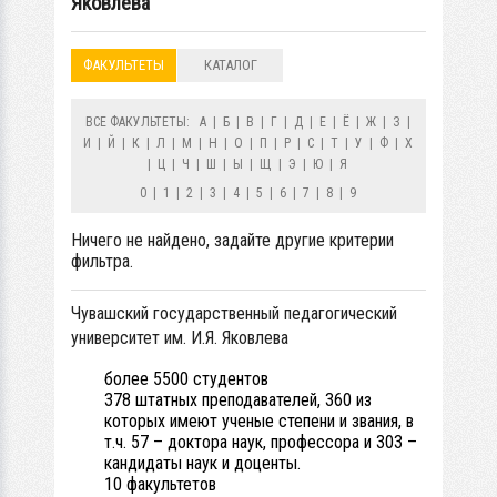
Яковлева
ФАКУЛЬТЕТЫ
КАТАЛОГ
ВСЕ ФАКУЛЬТЕТЫ:
А
|
Б
|
В
|
Г
|
Д
|
Е
|
Ё
|
Ж
|
З
|
И
|
Й
|
К
|
Л
|
М
|
Н
|
О
|
П
|
Р
|
С
|
Т
|
У
|
Ф
|
Х
|
Ц
|
Ч
|
Ш
|
Ы
|
Щ
|
Э
|
Ю
|
Я
0
|
1
|
2
|
3
|
4
|
5
|
6
|
7
|
8
|
9
Ничего не найдено, задайте другие критерии
фильтра.
Чувашский государственный педагогический
университет им. И.Я. Яковлева
более 5500 студентов
378 штатных преподавателей, 360 из
которых имеют ученые степени и звания, в
т.ч. 57 – доктора наук, профессора и 303 –
кандидаты наук и доценты.
10 факультетов