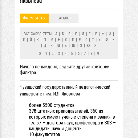
Яковлева
ФАКУЛЬТЕТЫ
КАТАЛОГ
ВСЕ ФАКУЛЬТЕТЫ:
А
|
Б
|
В
|
Г
|
Д
|
Е
|
Ё
|
Ж
|
З
|
И
|
Й
|
К
|
Л
|
М
|
Н
|
О
|
П
|
Р
|
С
|
Т
|
У
|
Ф
|
Х
|
Ц
|
Ч
|
Ш
|
Ы
|
Щ
|
Э
|
Ю
|
Я
0
|
1
|
2
|
3
|
4
|
5
|
6
|
7
|
8
|
9
Ничего не найдено, задайте другие критерии
фильтра.
Чувашский государственный педагогический
университет им. И.Я. Яковлева
более 5500 студентов
378 штатных преподавателей, 360 из
которых имеют ученые степени и звания, в
т.ч. 57 – доктора наук, профессора и 303 –
кандидаты наук и доценты.
10 факультетов