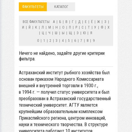
ФАКУЛЬТЕТЫ
КАТАЛОГ
ВСЕ ФАКУЛЬТЕТЫ:
А
|
Б
|
В
|
Г
|
Д
|
Е
|
Ё
|
Ж
|
З
|
И
|
Й
|
К
|
Л
|
М
|
Н
|
О
|
П
|
Р
|
С
|
Т
|
У
|
Ф
|
Х
|
Ц
|
Ч
|
Ш
|
Ы
|
Щ
|
Э
|
Ю
|
Я
0
|
1
|
2
|
3
|
4
|
5
|
6
|
7
|
8
|
9
Ничего не найдено, задайте другие критерии
фильтра.
Астраханский институт рыбного хозяйства был
основан приказом Народного Комиссариата
внешней и внутренней торговли в 1930 г.,
в 1994 г. — получил статус университета и был
преобразован в Астраханский государственный
технический университет. АГТУ является
крупнейшим образовательным комплексом
Прикаспийского региона, центром инноваций,
науки и технического творчества. В структуре
университета работают 10 институтов