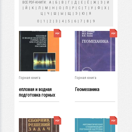
ВСЕ PDF-КНИГИ:
А
|
Б
|
В
|
Г
|
Д
|
Е
|
Ё
|
Ж
|
З
|
И
|
Й
|
К
|
Л
|
М
|
Н
|
О
|
П
|
Р
|
С
|
Т
|
У
|
Ф
|
Х
|
Ц
|
Ч
|
Ш
|
Ы
|
Щ
|
Э
|
Ю
|
Я
0
|
1
|
2
|
3
|
4
|
5
|
6
|
7
|
8
|
9
Горная книга
Горная книга
епловая и водная
Геомеханика
подготовка горных
пород при...