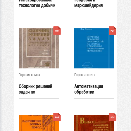
технологии добычи
маркшейдерия
угля на основе...
Горная книга
Горная книга
Сборник решений
Автоматизация
задач по
обработки
теоретической
резьбовых
механике...
поверхностей на...