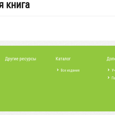
я книга
Другие ресурсы
Каталог
Доп
Все издания
У
П