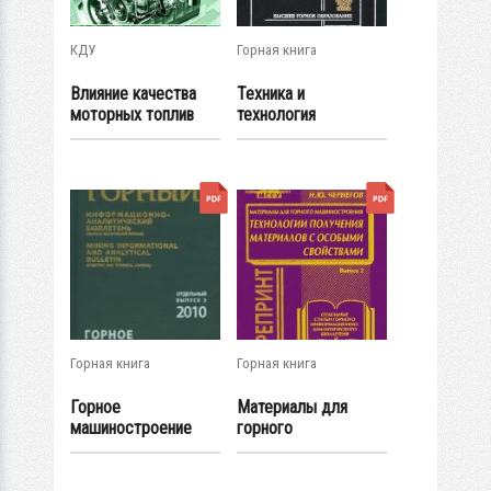
КДУ
Горная книга
Влияние качества
Техника и
моторных топлив
технология
на...
неразрушающих
методов...
Горная книга
Горная книга
Горное
Материалы для
машиностроение
горного
машиностроения.
Вып. 2....