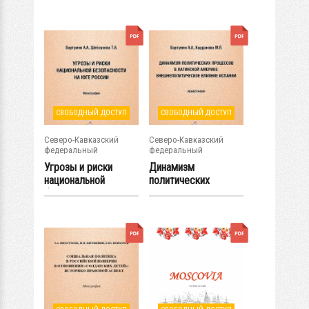
СВОБОДНЫЙ ДОСТУП
СВОБОДНЫЙ ДОСТУП
Северо-Кавказский
Северо-Кавказский
федеральный
федеральный
университет
университет
Угрозы и риски
Динамизм
национальной
политических
безопасности на
процессов в
Юге...
Латинской...