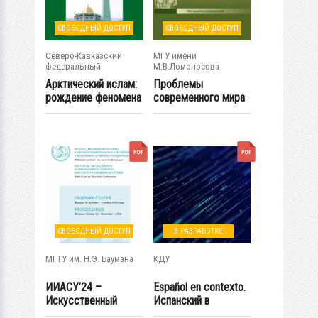
СВОБОДНЫЙ ДОСТУП
СВОБОДНЫЙ ДОСТУП
Северо-Кавказский
МГУ имени
федеральный
М.В.Ломоносова
университет
Арктический ислам:
Проблемы
рождение феномена
современного мира
в контексте...
и пути их решения....
СВОБОДНЫЙ ДОСТУП
В РАЗРАБОТКЕ
МГТУ им. Н.Э. Баумана
КДУ
ИИАСУ’24 –
Español en contexto.
Искусственный
Испанский в
интеллект в...
контексте