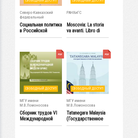
СВОБОДНЫЙ ДОСТУП
СВОБОДНЫЙ ДОСТУП
Северо-Кавказский
РАНХиГС
федеральный
университет
Социальная политика
Moscovia: La storia
в Российской
va avanti. Libro di
империи в...
lettura....
СВОБОДНЫЙ ДОСТУП
СВОБОДНЫЙ ДОСТУП
МГУ имени
МГУ имени
М.В.Ломоносова
М.В.Ломоносова
Сборник трудов VI
Tatanegara Malaysia
Международной
(Государственное
модели БРИКС
устройство...