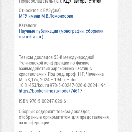
Правообладатель (©):
КДУ, авторы статей
Относится к ВУЗу(ам):
МГУ имени М.В.Ломоносова
Каталоги:
Научные публикации (монографии, сборники
статей и т.п.)
Тезисы докладов 53-й международной
Тулиновской конференции по физике
взаимодействия заряженных частиц с
кристаллами / Под ред. проф. Н.Г. Чеченина. –
М.: «КДУ», 2024.– 194 с. – doi:
10.31453/kdu.ru.978-5-00247-026-6-2024-194. –
https://bookonlime.ru/node/74617
ISBN 978-5-00247-026-6
Сборник содержит тезисы докладов,
отобранные оргкомитетом для представления
на конференции.