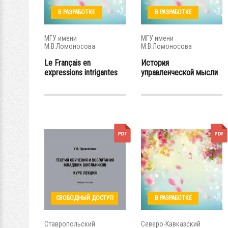
В РАЗРАБОТКЕ
В РАЗРАБОТКЕ
МГУ имени
МГУ имени
М.В.Ломоносова
М.В.Ломоносова
Le Français en
История
expressions intrigantes
управленческой мысли
СВОБОДНЫЙ ДОСТУП
В РАЗРАБОТКЕ
Ставропольский
Северо-Кавказский