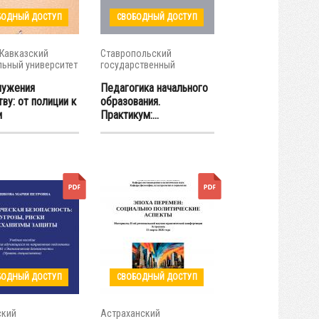
БОДНЫЙ ДОСТУП
СВОБОДНЫЙ ДОСТУП
Кавказский
Ставропольский
ьный университет
государственный
педагогический...
лужения
Педагогика начального
ву: от полиции к
образования.
и
Практикум:...
БОДНЫЙ ДОСТУП
СВОБОДНЫЙ ДОСТУП
ский
Астраханский