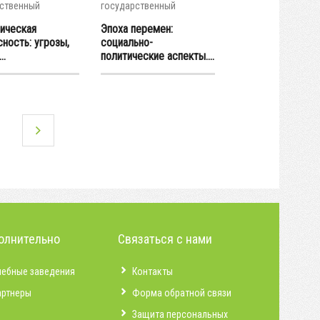
ственный
государственный
итет правосудия...
университет
ическая
Эпоха перемен:
ность: угрозы,
социально-
..
политические аспекты....
олнительно
Связаться с нами
чебные заведения
Контакты
артнеры
Форма обратной связи
Защита персональных