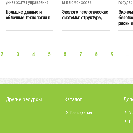
университет управления
М.В.Ломоносова
государ
универс
Большие данные и
Эколого-геологические
Эконом
облачные технологии в...
системы: структура,...
безопас
риски и.
2
3
4
5
6
7
8
9
…
Другие ресурсы
Каталог
Доп
Все издания
У
П