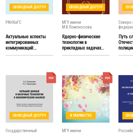
СВОБОДНЫЙ ДОСТУП
СВОБОДНЫЙ ДОСТУП
СВО
РАНХиГС
МГУ имени
Северо-
М.В.Ломоносова
федерал
Актуальные аспекты
Ядерно-физические
Путь с
интегрированных
технологии в
Отечест
коммуникаций:...
прикладных задачах...
полици
СВОБОДНЫЙ ДОСТУП
В РАЗРАБОТКЕ
СВО
Государственный
МГУ имени
Россий