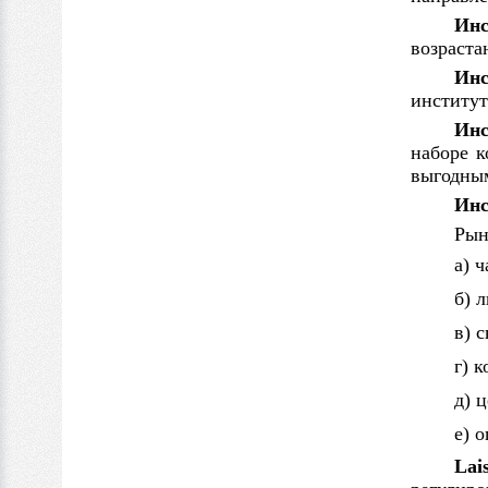
Инс
возраста
Инс
институт
Инс
наборе 
выгодны
Инс
Рын
а) 
б) 
в) 
г) 
д) 
е) 
Lai