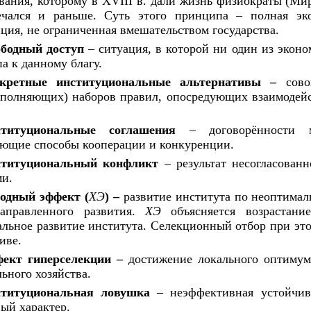
вания, которому
в
XVIII в. дали жизнь физиократы (Мир
ечался
и
раньше. Суть этого принципа
–
полная эко
нция,
не
ограниченная вмешательством государства.
бодный доступ
–
ситуация,
в
которой
ни
один из эконо
па
к
данному благу.
кретные институциональные альтернативы
–
сов
ополняющих) наборов правил, опосредующих взаимоде
титуциональные соглашения
–
договорённости 
яющие способы кооперации
и
конкуренции.
титуциональный конфликт
–
результат несогласова
ми.
одный эффект (
ХЭ
)
–
развитие института
по
неоптимал
аправленного развития.
ХЭ
объясняется возрастани
льное развитие института. Селекционный отбор при эт
иве.
ект гиперселекции
–
достижение локального оптиму
ьного хозяйства.
титуциональная ловушка
–
неэффективная устойчив
ый характер.