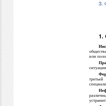
3.
1.
Инс
общества
или пол
Пра
ситуации
Фор
третье
специал
Неф
различн
устранит