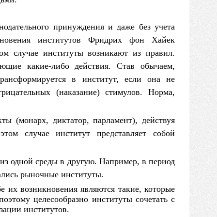
конодательного принуждения
и
даже без учета
кновения институтов Фридрих фон Хайек
том случае институты возникают из правил.
щие какие-либо действия. Став обычаем,
трансформируется
в
институт, если она
не
рицательных (наказание) стимулов. Норма,
ты (монарх, диктатор, парламент), действуя
в
этом случае институт представляет собой
 из одной среды
в
другую. Например,
в
период
ались рыночные институты.
 их возникновения являются такие, которые
поэтому целесообразно институты сочетать
с
зации институтов.