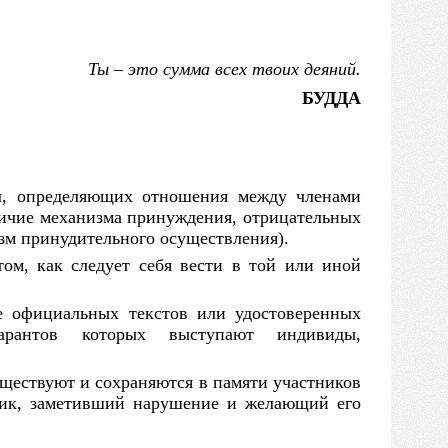
Ты
–
это сумма всех твоих деяний.
БУДДА
л, определяющих отношения между членами
личие механизма принуждения, отрицательных
зм принудительного осуществления).
том, как следует себя вести
в
той или иной
е официальных текстов или удостоверенных
арантов которых выступают индивиды,
уществуют
и
сохраняются
в
памяти участников
ник, заметивший нарушение
и
желающий его