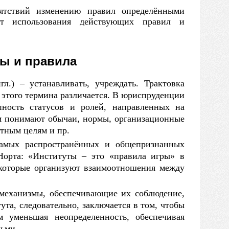
ятствий изменению правил определёнными
от
использования действующих правил
и
мы
и
правила
гл.)
–
устанавливать, учреждать. Трактовка
 этого термина различается.
В
юриспруденции
ность статусов
и
ролей, направленных
на
м понимают обычаи, нормы, организационные
ретным целям
и
пр.
самых распространённых
и
общепризнанных
Норта: «Институты
–
это «правила игры»
в
, которые организуют взаимоотношения между
 механизмы, обеспечивающие их соблюдение,
ута, следовательно, заключается
в
том, чтобы
 уменьшая неопределенность, обеспечивая
ьми.