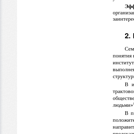
Эфф
организ
заинтер
2.
Сем
понятия
институт
выполне
структур
В
трактов
обществе
людьми»
В
п
положите
направи
предсказ