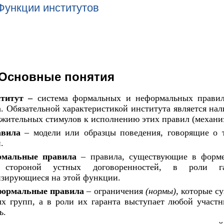
Функции институтов
Основные понятия
титут
–
система формальных
и
неформальных прави
. Обязательной характеристикой института является на
ожительных стимулов
к
исполнению этих правил (механи
вила
–
модели или образцы поведения, говорящие
о
.
мальные правила
–
правила, существующие
в
форм
й стороной устных договоренностей,
в
роли г
изирующиеся
на
этой функции.
ормальные правила
–
ограничения
(нормы),
которые с
ых групп,
а в
роли их гаранта выступает любой участ
ь.