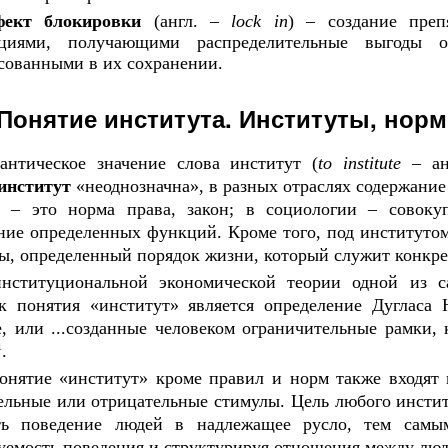
ект блокировки
(англ.
–
lock in
)
–
создание преп
ациями, получающими распределительные выгоды
есованными
в
их сохранении.
Понятие института. Институты, нор
антическое значение слова институт (
to institute
–
ан
институт
«неоднозначна»,
в
разных отраслях содержание
–
это норма права, закон;
в
социологии
–
совокуп
ние определенных функций. Кроме того, под институто
ы, определенный порядок жизни, который служит конк
институциональной экономической теории одной из 
ок понятия «институт» является определение Дугласа 
, или ...созданные человеком ограничительные рамки
1
.
онятие «институт» кроме правил
и
норм также входят
льные или отрицательные стимулы. Цель любого инстит
ть поведение людей
в
надлежащее русло, тем самым
уемость поведения
и
структурируя отношения между люд