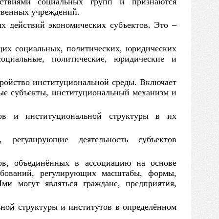
ействиями социальных групп
и
признаются
твенных учреждений.
х действий экономических субъектов. Это
–
их социальных, политических, юридических
социальные, политические, юридические
и
.
тройство институциональной среды. Включает
ные субъекты, институциональный механизм
и
тов
и
институциональной структуры
в
их
, регулирующие деятельность субъектов
дов, объединённых
в
ассоциацию
на
основе
ебований, регулирующих масштабы, формы,
ми могут являться граждане, предприятия,
ьной структуры
и
институтов
в
определённом