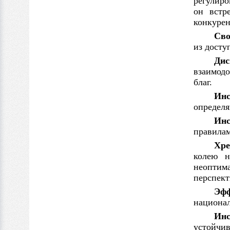
регулиро
он
встр
конкуре
Сво
из досту
Дис
взаимод
благ.
Инс
определ
Инс
правила
Хре
колею н
неоптима
перспект
Эфф
национал
Инс
устойчив