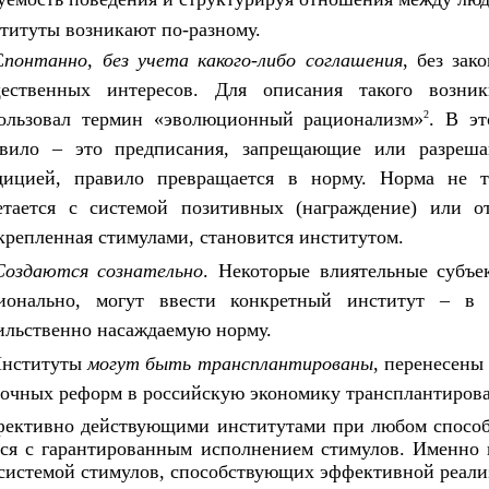
титуты возникают по-разному.
С
понтанно, без учета какого-либо соглашения
, без за
ественных интересов. Для описания такого возни
ользовал термин «эволюционный рационализм»
2
.
В
э
вило
–
это предписания, запрещающие или разрешаю
дицией, правило превращается
в
норму. Норма
не
етается
с
системой позитивных (награждение) или от
крепленная стимулами, становится институтом.
Создаются сознательно
. Некоторые влиятельные субъек
ионально, могут ввести конкретный институт
–
ильственно насаждаемую норму.
Институты
могут быть трансплантированы
, перенесены
очных реформ
в
российскую экономику трансплантиров
ективно действующими институтами при любом способе
тся
с
гарантированным исполнением стимулов. Именно 
системой стимулов, способствующих эффективной реали