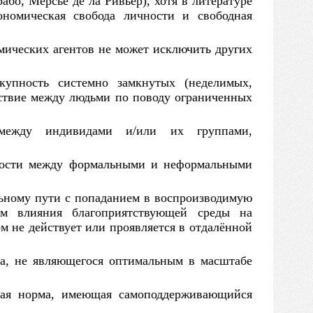
або, Мерсье де ла Ривьер), хотя
в
литературе
номическая свобода личности
и
свободная
мических агентов
не
может исключить других
окупность системно замкнутых (неделимых,
йствие между людьми
по
поводу ограниченных
между индивидами и/или их группами,
нности между формальными
и
неформальными
ьному пути
с
попаданием
в
воспроизводимую
ем влияния благоприятствующей среды
на
ом
не
действует или проявляется
в
отдалённой
ма,
не
являющегося оптимальным
в
масштабе
ая норма, имеющая самоподдерживающийся