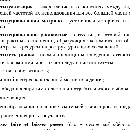
титуализация
–
закрепление
в
отношениях между ин
ющей частотой их использования для всё большей части 
титуциональная матрица
–
устойчивая исторически 
ов.
титуциональное равновесие
–
ситуация,
в
которой пр
контрактных отношений, образующих экономический о
м тратить ресурсы
на
реструктуризацию соглашений.
титуты рынка
–
нормы
и
принципы поведения, хозяйс
очная экономика включает следующие институты:
частная собственность;
личный интерес как главный мотив поведения;
свобода предпринимательства
и
потребительского выбора;
конкуренция;
ценообразование
на
основе взаимодействия спроса
и
пред
ограниченная роль государства.
ssez faire et laissez passer
(фр.
–
пусть всё идёт с