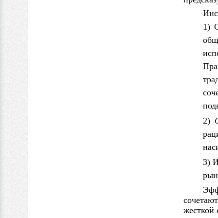
Инс
1)
общ
исп
Пра
тра
соч
под
2)
рац
нас
3) 
рын
Эфф
сочетаю
жесткой 