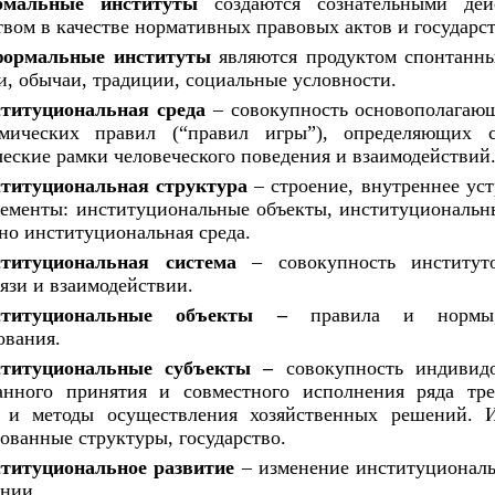
рмальные институты
создаются сознательными д
ством
в
качестве нормативных правовых актов
и
государс
формальные институты
являются продуктом спонтанны
, обычаи, традиции, социальные условности.
титуциональная среда
–
совокупность основополагающ
омических правил (“правил игры”), определяющих 
еские рамки человеческого поведения
и
взаимодействий
титуциональная структура
–
строение, внутреннее ус
лементы: институциональные объекты, институциональ
но институциональная среда.
титуциональная система
–
совокупность институ
вязи
и
взаимодействии.
ституциональные объекты
–
правила
и
нормы
ования.
титуциональные субъекты
–
совокупность индиви
ванного принятия
и
совместного исполнения ряда тр
а
и
методы осуществления хозяйственных решений. И
ованные структуры, государство.
титуциональное развитие
–
изменение институционал
нии.