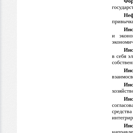
Фо
государ
Не
привычки
Инс
и
экон
экономич
Инс
в
себя э
собствен
Инс
взаимос
Ин
хозяйств
Инс
согласо
средств
интегрир
Инс
направле