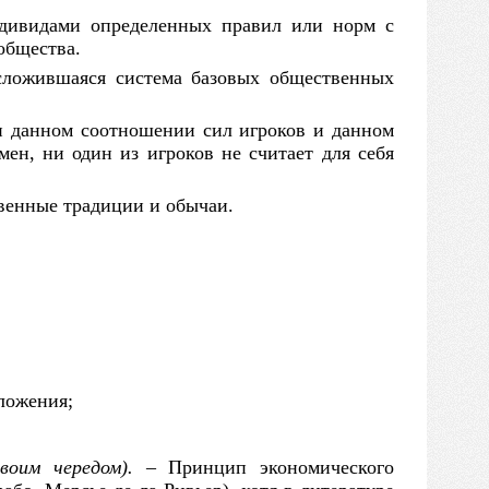
дивидами определенных правил или норм
с
общества.
сложившаяся система базовых общественных
и данном соотношении сил игроков
и
данном
бмен,
ни
один из игроков
не
считает для себя
твенные традиции
и
обычаи.
ложения;
воим чередом).
–
Принцип экономического