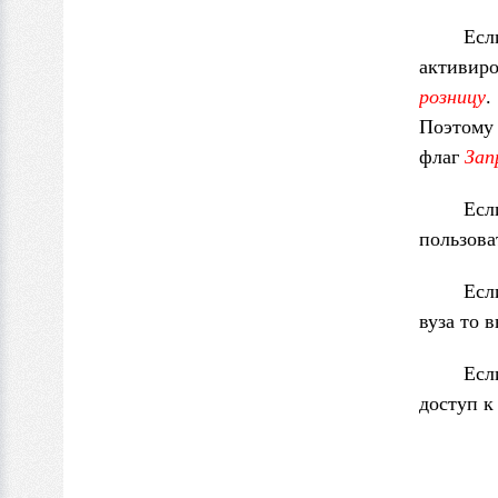
Ес
активиро
розницу
.
Поэтому 
флаг
Зап
Есл
пользова
Есл
вуза то 
Есл
доступ к