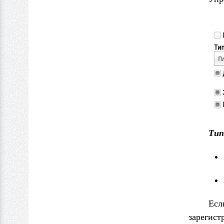
Тип
Есл
зарегист