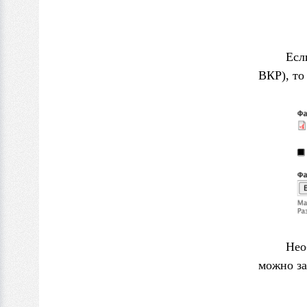
Есл
ВКР), то
Нео
можно за