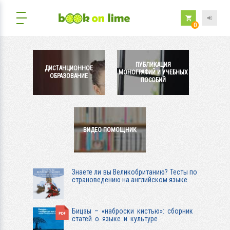
0
ПУБЛИКАЦИЯ
ДИСТАНЦИОННОЕ
МОНОГРАФИЙ И УЧЕБНЫХ
ОБРАЗОВАНИЕ
ПОСОБИЙ
ВИДЕО ПОМОЩНИК
Знаете ли вы Великобританию? Тесты по
страноведению на английском языке
Бицзы – «наброски кистью»: сборник
статей о языке и культуре