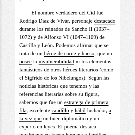
El nombre verdadero del Cid fue
Rodrigo Díaz de Vivar, personaje
destacado
durante los reinados de Sancho II (1037–
1072) y de Alfonso VI (1047–1109) de
Castilla y León. Podemos afirmar que se
trata de un
héroe de carne y hueso
, que no
posee
la
invulnerabilidad
ni los elementos
fantásticos de otros héroes literarios (como
el Sigfrido de los Nibelungos). Según las
noticias históricas que tenemos y las
referencias literarias sobre su figura,
sabemos que fue un
estratega
de primera
fila
, excelente
caudillo
y
hábil
luchador,
a
la vez que
un buen diplomático y un
experto en leyes. El poema destaca
igualmente su
faceta
humana y familiar.