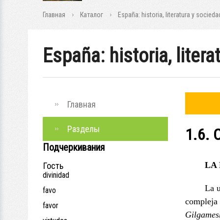
Главная
Каталог
España: historia, literatura y socieda
España: historia, liter
Главная
Разделы
1.6.
Подчеркивания
LA
Гость
divinidad
La u
favo
compleja 
favor
Gilgames