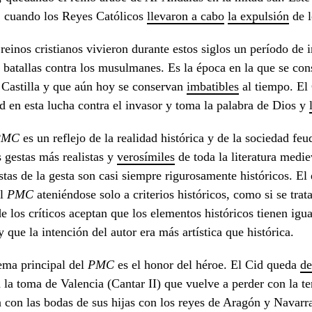
 cuando los Reyes Católicos
llevaron a cabo
la expulsión
de l
reinos cristianos vivieron durante estos siglos un período de i
y batallas contra los musulmanes. Es la época en la que se co
Castilla y que aún hoy se conservan
imbatible
s
al tiempo. El 
ad en esta lucha contra el invasor y toma la palabra de Dios y
PMC
es un reflejo de la realidad histórica y de la sociedad fe
s gestas más realistas y
verosímiles
de toda la literatura medi
stas de la gesta son casi siempre rigurosamente históricos. E
el
PMC
ateniéndose solo a criterios históricos, como si se trat
e los críticos aceptan que los elementos históricos tienen igua
 y que la intención del autor era más artística que histórica.
ema principal del
PMC
es el honor del héroe. El Cid queda
de
la toma de Valencia (Cantar II) que vuelve a perder con la te
a con las bodas de sus hijas con los reyes de Aragón y Navarra