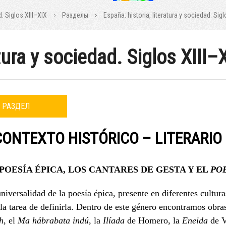
d. Siglos XIII–XIX
Разделы
España: historia, literatura y sociedad. Sigl
atura y sociedad. Siglos XIII–
РАЗДЕЛ
 CONTEXTO HISTÓRICO – LITERARIO
 POESÍA ÉPICA, LOS CANTARES DE GESTA Y
EL
PO
niversalidad de la poesía épica, presente en diferentes cultu
la tarea de definirla. Dentro de este género encontramos obr
h
, el
Ma hábrabata indú
, la
Ilíada
de Homero, la
Eneida
de Vi