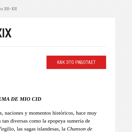
os XIII–XIX
XIX
КАК ЭТО РАБОТАЕТ
EMA DE MIO CID
ras, naciones y momentos históricos, hace muy
as tan diversas como la epopeya sumeria de
rgilio, las sagas islandesas, la
Chanson de