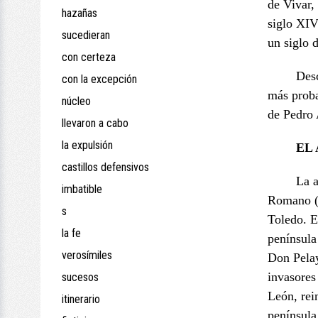
de Vivar,
hazañas
siglo XIV
sucedieran
un siglo 
con certeza
Des
con la excepción
más proba
núcleo
de Pedro 
llevaron a cabo
la expulsión
EL
castillos defensivos
La a
imbatible
Romano (s
s
Toledo. E
la fe
península
verosímiles
Don Pelay
invasores
sucesos
León, rei
itinerario
península