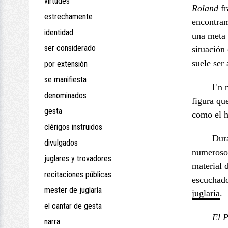
virtudes
Roland
fr
estrechamente
encontram
identidad
una meta 
ser considerado
situación
suele ser
por extensión
se manifiesta
En m
denominados
figura qu
gesta
como el h
clérigos instruidos
Dura
divulgados
numerosos
juglares y trovadores
material 
recitaciones públicas
escuchad
mester de juglaría
juglaría
.
el cantar de gesta
El 
narra