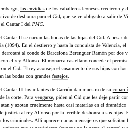
 embargo,
las
envidias
de los caballeros leoneses crecieron y d
tivo de deshonra para el Cid, que se ve obligado a salir de 
el Cantar I del
PMC
.
l Cantar II se narran las bodas de las hijas del Cid. A pesar d
ia (1094). En el destierro y hasta la conquista de Valencia, el
 derrotará al
conde
de Barcelona Berenguer Ramón por dos v
 con el rey Alfonso. El monarca castellano concede el permis
con el Cid. El rey aconseja el casamiento de sus hijas con los
an las bodas con grandes
festejos
.
l Cantar III los infantes de Carrión dan muestra de su
cobard
 de la corte. Para
vengarse
, piden al Cid que les deje partir c
s
atan
y
azotan
cruelmente hasta casi matarlas en el dramático
e justicia al rey Alfonso por la terrible deshonra a sus hijas. 
 a los criminales. Allí aparecen unos mensajeros que solicitan