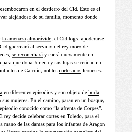
esembocaron en el destierro del Cid. Este es el
Vivar alejándose de su familia, momento donde
e
la amenaza
almorávide
, el Cid logra apoderarse
 Cid guerreará al servicio del rey moro de
eces,
se reconciliará
y caerá nuevamente en
o para que doña Jimena y sus hijas se reúnan en
 infantes de Carrión, nobles
cortesanos
leoneses.
ía
en diferentes episodios y son objeto de
burla
on sus mujeres. En el camino, paran en un bosque,
 episodio conocido como “la afrenta de Corpes”.
El rey decide celebrar cortes en Toledo, para el
 la mano de las damas para los infantes de Aragón