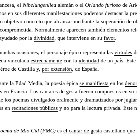
ancesa, el
Nibelungenlied
alemán o el
Orlando furioso
de Ari
os en sus diferentes manifestaciones podemos destacar la pres
u objetivo concreto que alcanzar mediante la superación de ob
 comprometida. Normalmente aparecen también elementos relac
 ayudado por la
divinidad
, que interviene en su
favo
r
.
uchas ocasiones, el personaje épico representa las
virtudes
de
eda vinculada
estrechamente
con la
identidad
de un país. Este
éroe de Castilla y,
por extensión
, de España.
nte la Edad Media, la poesía épica
se manifiesta
en los
deno
 en Francia. Los cantares de gesta fueron compuestos en su
de los poemas
divulgados
oralmente y dramatizados por
jugla
os en
recitaciones públicas
y no para la lectura privada. Est
Poema de Mio
Cid (PMC)
es
el cantar de gesta
castellano que