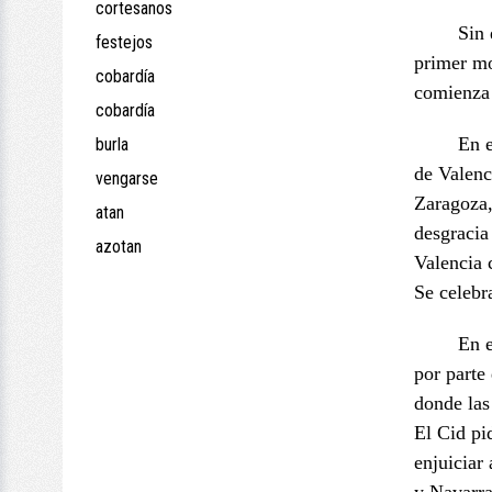
cortesanos
Sin
festejos
primer mo
cobardía
comienza 
cobardía
En e
burla
de Valenc
vengarse
Zaragoza,
atan
desgracia
azotan
Valencia 
Se celebr
En e
por parte
donde la
El Cid pid
enjuiciar