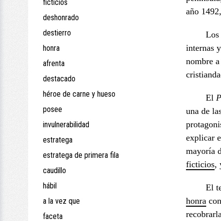
ficticios
año 1492,
deshonrado
destierro
Los 
internas 
honra
nombre a 
afrenta
cristiand
destacado
héroe de carne y hueso
El
posee
una de la
protagoni
invulnerabilidad
explicar 
estratega
mayoría d
estratega de primera fila
ficticios
,
caudillo
hábil
El t
honra
con 
a la vez que
recobrarl
faceta