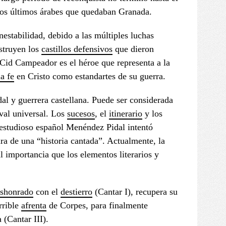
os últimos árabes que quedaban Granada.
nestabilidad, debido a las múltiples luchas
nstruyen los
castillos defensivos
que dieron
Cid Campeador es el héroe que representa a la
la fe
en Cristo como estandartes de su guerra.
udal y guerrera castellana. Puede ser considerada
eval universal. Los
sucesos
, el
itinerario
y los
l estudioso español Menéndez Pidal intentó
ara de una “historia cantada”. Actualmente, la
l importancia que los elementos literarios y
shonrado
con el
destierro
(Cantar I), recupera su
rrible
afrenta
de Corpes, para finalmente
 (Cantar III).