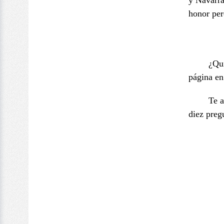
y Navarra
honor per
¿Qui
página en
Te a
diez preg