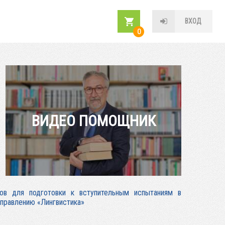
ВХОД
0
ВИДЕО ПОМОЩНИК
ов для подготовки к вступительным испытаниям в
аправлению «Лингвистика»