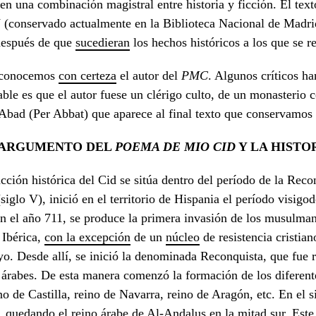
 en una combinación magistral entre historia y ficción. El tex
 (conservado actualmente en la Biblioteca Nacional de Madri
después de que
sucedieran
los hechos históricos a los que se re
conocemos
con certeza
el autor del
PMC
. Algunos críticos ha
ble es que el autor fuese un clérigo culto, de un monasterio
Abad (Per Abbat) que aparece al final texto que conservamos 
 ARGUMENTO DEL
POEMA DE
MIO CID
Y LA HISTO
cción histórica del Cid se sitúa dentro del período de la Reco
iglo V), inició en el territorio de Hispania el período visigod
n el año 711, se produce la primera invasión de los musulmanes
 Ibérica,
con la excepción
de un
núcleo
de resistencia cristian
o. Desde allí, se inició la denominada Reconquista, que fue r
 árabes. De esta manera comenzó la formación de los diferente
no de Castilla, reino de Navarra, reino de Aragón, etc. En el s
, quedando el reino árabe de Al-Andalus en la mitad sur. Este