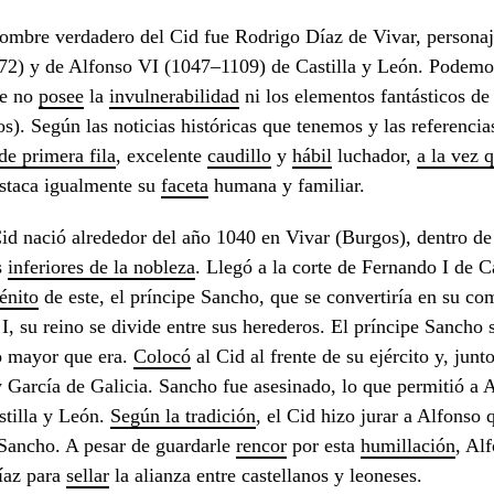
ombre verdadero del Cid fue Rodrigo Díaz de Vivar, persona
2) y de Alfonso VI (1047–1109) de Castilla y León. Podemos
ue no
posee
la
invulnerabilidad
ni los elementos fantásticos de 
s). Según las noticias históricas que tenemos y las referencia
de primera fila
, excelente
caudillo
y
hábil
luchador,
a la vez 
staca igualmente su
faceta
humana y familiar.
id nació alrededor del año 1040 en Vivar (Burgos), dentro de 
s
inferiores de la nobleza
. Llegó a la corte de Fernando I de C
énito
de este, el príncipe Sancho, que se convertiría en su co
I, su reino se divide entre sus herederos. El príncipe Sancho 
o mayor que era.
Colocó
al Cid al frente de su ejército y, jun
 García de Galicia. Sancho fue asesinado, lo que permitió a 
stilla y León.
Según la tradición
, el Cid hizo jurar a Alfonso
Sancho. A pesar de guardarle
rencor
por esta
humillación
, Al
íaz para
sellar
la alianza entre castellanos y leoneses.