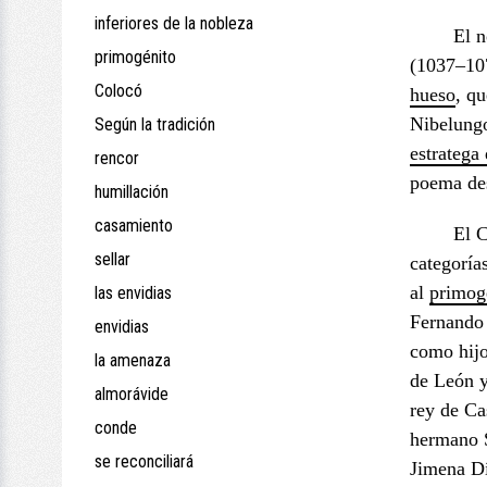
inferiores de la nobleza
El n
primogénito
(1037–107
Colocó
hueso
, q
Nibelungo
Según la tradición
estratega
rencor
poema de
humillación
casamiento
El C
sellar
categoría
al
primog
las envidias
Fernando 
envidias
como hij
la amenaza
de León y
almorávide
rey de Ca
conde
hermano 
se reconciliará
Jimena D