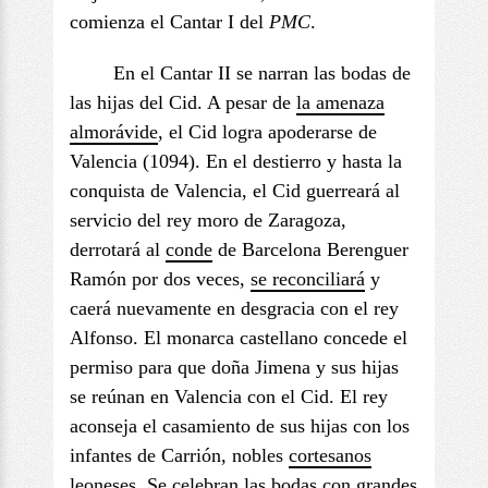
comienza el Cantar I del
PMC
.
En el Cantar II se narran las bodas de
las hijas del Cid. A pesar de
la amenaza
almorávide
, el Cid logra apoderarse de
Valencia (1094). En el destierro y hasta la
conquista de Valencia, el Cid guerreará al
servicio del rey moro de Zaragoza,
derrotará al
conde
de Barcelona Berenguer
Ramón por dos veces,
se reconciliará
y
caerá nuevamente en desgracia con el rey
Alfonso. El monarca castellano concede el
permiso para que doña Jimena y sus hijas
se reúnan en Valencia con el Cid. El rey
aconseja el casamiento de sus hijas con los
infantes de Carrión, nobles
cortesanos
leoneses. Se celebran las bodas con grandes