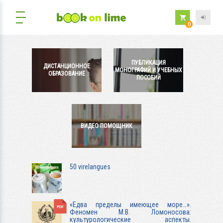
0
ПУБЛИКАЦИЯ
ДИСТАНЦИОННОЕ
МОНОГРАФИЙ И УЧЕБНЫХ
ОБРАЗОВАНИЕ
ПОСОБИЙ
ВИДЕО ПОМОЩНИК
50 virelangues
«Едва пределы имеющее море…».
Феномен М.В. Ломоносова:
культурологические аспекты.