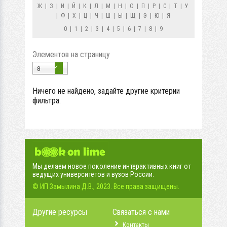
Ж
|
З
|
И
|
Й
|
К
|
Л
|
М
|
Н
|
О
|
П
|
Р
|
С
|
Т
|
У
|
Ф
|
Х
|
Ц
|
Ч
|
Ш
|
Ы
|
Щ
|
Э
|
Ю
|
Я
0
|
1
|
2
|
3
|
4
|
5
|
6
|
7
|
8
|
9
Элементов на страницу
8
Ничего не найдено, задайте другие критерии
фильтра.
Мы делаем новое поколение интерактивных книг от
ведущих университетов и вузов России.
© ИП Замылина Д.В., 2023. Все права защищены.
Другие ресурсы
Связаться с нами
Контакты