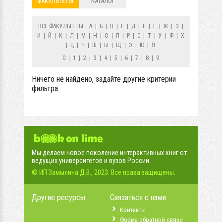
ФАКУЛЬТЕТЫ
КАТАЛОГ
ВСЕ ФАКУЛЬТЕТЫ:
А
|
Б
|
В
|
Г
|
Д
|
Е
|
Ё
|
Ж
|
З
|
И
|
Й
|
К
|
Л
|
М
|
Н
|
О
|
П
|
Р
|
С
|
Т
|
У
|
Ф
|
Х
|
Ц
|
Ч
|
Ш
|
Ы
|
Щ
|
Э
|
Ю
|
Я
0
|
1
|
2
|
3
|
4
|
5
|
6
|
7
|
8
|
9
Ничего не найдено, задайте другие критерии
фильтра.
Мы делаем новое поколение интерактивных книг от
ведущих университетов и вузов России.
© ИП Замылина Д.В., 2023. Все права защищены.
Другие ресурсы
Связаться с нами
Контакты
Форма обратной связи