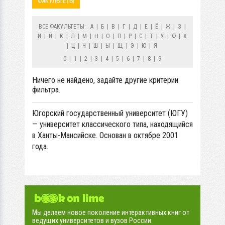
ФАКУЛЬТЕТЫ
ВСЕ ФАКУЛЬТЕТЫ:
А
|
Б
|
В
|
Г
|
Д
|
Е
|
Ё
|
Ж
|
З
|
И
|
Й
|
К
|
Л
|
М
|
Н
|
О
|
П
|
Р
|
С
|
Т
|
У
|
Ф
|
Х
|
Ц
|
Ч
|
Ш
|
Ы
|
Щ
|
Э
|
Ю
|
Я
0
|
1
|
2
|
3
|
4
|
5
|
6
|
7
|
8
|
9
Ничего не найдено, задайте другие критерии
фильтра.
Югорский государственный университет (ЮГУ)
— университет классического типа, находящийся
в Ханты-Мансийске. Основан в октябре 2001
года.
Мы делаем новое поколение интерактивных книг от
ведущих университетов и вузов России.