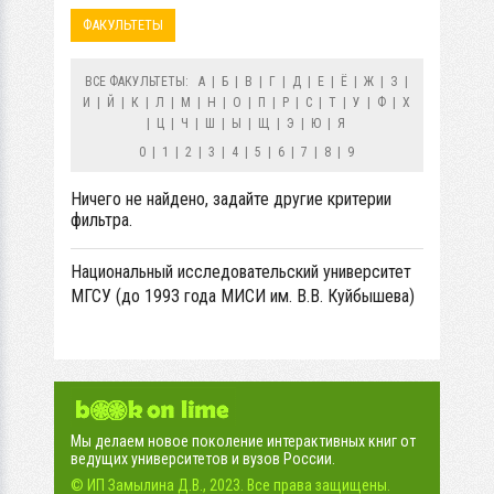
ФАКУЛЬТЕТЫ
ВСЕ ФАКУЛЬТЕТЫ:
А
|
Б
|
В
|
Г
|
Д
|
Е
|
Ё
|
Ж
|
З
|
И
|
Й
|
К
|
Л
|
М
|
Н
|
О
|
П
|
Р
|
С
|
Т
|
У
|
Ф
|
Х
|
Ц
|
Ч
|
Ш
|
Ы
|
Щ
|
Э
|
Ю
|
Я
0
|
1
|
2
|
3
|
4
|
5
|
6
|
7
|
8
|
9
Ничего не найдено, задайте другие критерии
фильтра.
Национальный исследовательский университет
МГСУ (до 1993 года МИСИ им. В.В. Куйбышева)
Мы делаем новое поколение интерактивных книг от
ведущих университетов и вузов России.
© ИП Замылина Д.В., 2023. Все права защищены.