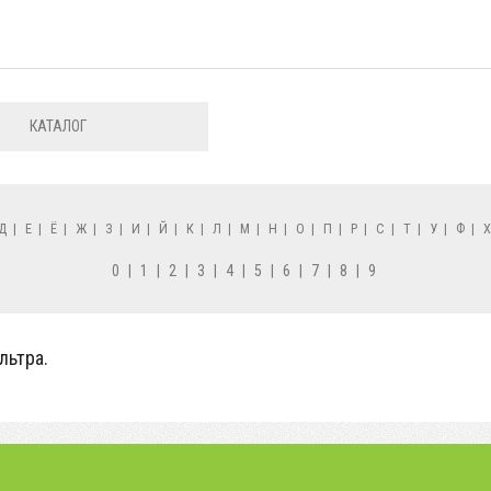
КАТАЛОГ
Д
|
Е
|
Ё
|
Ж
|
З
|
И
|
Й
|
К
|
Л
|
М
|
Н
|
О
|
П
|
Р
|
С
|
Т
|
У
|
Ф
|
0
|
1
|
2
|
3
|
4
|
5
|
6
|
7
|
8
|
9
льтра.