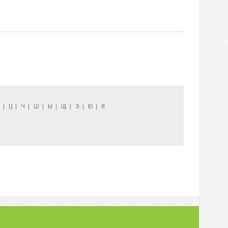
Х
|
Ц
|
Ч
|
Ш
|
Ы
|
Щ
|
Э
|
Ю
|
Я