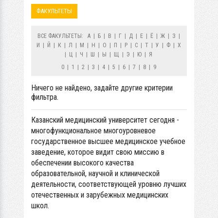
ФАКУЛЬТЕТЫ
ВСЕ ФАКУЛЬТЕТЫ:
А
|
Б
|
В
|
Г
|
Д
|
Е
|
Ё
|
Ж
|
З
|
И
|
Й
|
К
|
Л
|
М
|
Н
|
О
|
П
|
Р
|
С
|
Т
|
У
|
Ф
|
Х
|
Ц
|
Ч
|
Ш
|
Ы
|
Щ
|
Э
|
Ю
|
Я
0
|
1
|
2
|
3
|
4
|
5
|
6
|
7
|
8
|
9
Ничего не найдено, задайте другие критерии
фильтра.
Казанский медицинский университет сегодня -
многофункциональное многоуровневое
государственное высшее медицинское учебное
заведение, которое видит свою миссию в
обеспечении высокого качества
образовательной, научной и клинической
деятельности, соответствующей уровню лучших
отечественных и зарубежных медицинских
школ.