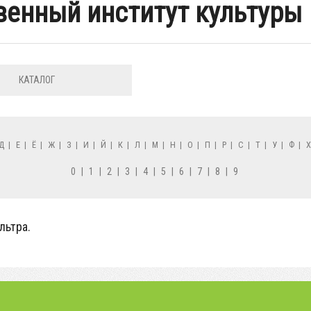
венный институт культуры
КАТАЛОГ
Д
|
Е
|
Ё
|
Ж
|
З
|
И
|
Й
|
К
|
Л
|
М
|
Н
|
О
|
П
|
Р
|
С
|
Т
|
У
|
Ф
|
0
|
1
|
2
|
3
|
4
|
5
|
6
|
7
|
8
|
9
льтра.