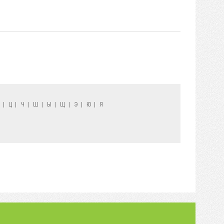
Х
|
Ц
|
Ч
|
Ш
|
Ы
|
Щ
|
Э
|
Ю
|
Я