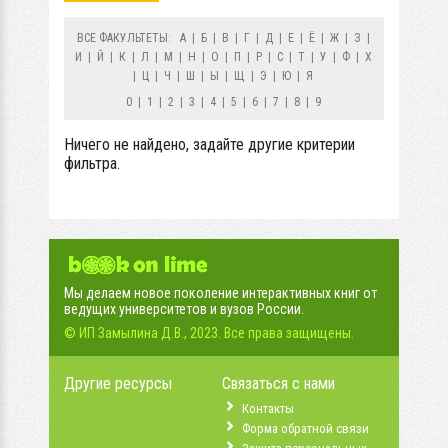
ВСЕ ФАКУЛЬТЕТЫ:
А
|
Б
|
В
|
Г
|
Д
|
Е
|
Ё
|
Ж
|
З
|
И
|
Й
|
К
|
Л
|
М
|
Н
|
О
|
П
|
Р
|
С
|
Т
|
У
|
Ф
|
Х
|
Ц
|
Ч
|
Ш
|
Ы
|
Щ
|
Э
|
Ю
|
Я
0
|
1
|
2
|
3
|
4
|
5
|
6
|
7
|
8
|
9
Ничего не найдено, задайте другие критерии
фильтра.
Мы делаем новое поколение интерактивных книг от
ведущих университетов и вузов России.
© ИП Замылина Д.В., 2023. Все права защищены.
Другие ресурсы
Связаться с нами
Контакты
Форма обратной связи