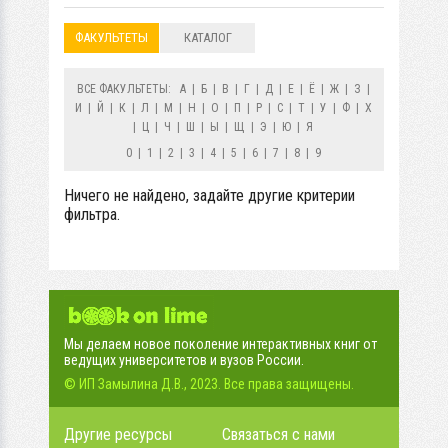
ФАКУЛЬТЕТЫ
КАТАЛОГ
ВСЕ ФАКУЛЬТЕТЫ:
А
|
Б
|
В
|
Г
|
Д
|
Е
|
Ё
|
Ж
|
З
|
И
|
Й
|
К
|
Л
|
М
|
Н
|
О
|
П
|
Р
|
С
|
Т
|
У
|
Ф
|
Х
|
Ц
|
Ч
|
Ш
|
Ы
|
Щ
|
Э
|
Ю
|
Я
0
|
1
|
2
|
3
|
4
|
5
|
6
|
7
|
8
|
9
Ничего не найдено, задайте другие критерии
фильтра.
Мы делаем новое поколение интерактивных книг от
ведущих университетов и вузов России.
© ИП Замылина Д.В., 2023. Все права защищены.
Другие ресурсы
Связаться с нами