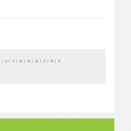
Х
|
Ц
|
Ч
|
Ш
|
Ы
|
Щ
|
Э
|
Ю
|
Я