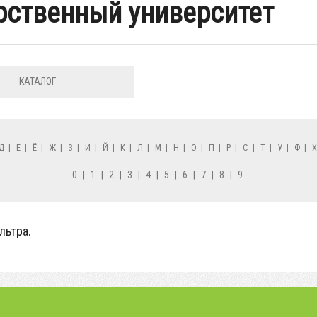
рственный университет
КАТАЛОГ
Д
|
Е
|
Ё
|
Ж
|
З
|
И
|
Й
|
К
|
Л
|
М
|
Н
|
О
|
П
|
Р
|
С
|
Т
|
У
|
Ф
|
0
|
1
|
2
|
3
|
4
|
5
|
6
|
7
|
8
|
9
льтра.