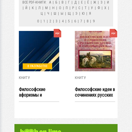
ВСЕ PDF-КНИГИ:
А
|
Б
|
В
|
Г
|
Д
|
Е
|
Ё
|
Ж
|
З
|
И
|
Й
|
К
|
Л
|
М
|
Н
|
О
|
П
|
Р
|
С
|
Т
|
У
|
Ф
|
Х
|
Ц
|
Ч
|
Ш
|
Ы
|
Щ
|
Э
|
Ю
|
Я
0
|
1
|
2
|
3
|
4
|
5
|
6
|
7
|
8
|
9
В РАЗРАБОТКЕ
КНИТУ
КНИТУ
Философские
Философские идеи в
афоризмы и
сочинениях русских
житейские мудрости
писателей и...