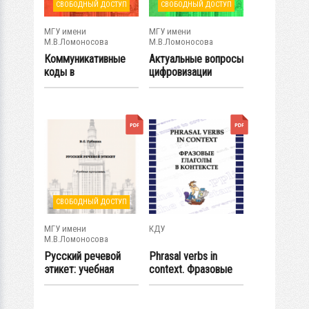
СВОБОДНЫЙ ДОСТУП
СВОБОДНЫЙ ДОСТУП
МГУ имени
МГУ имени
М.В.Ломоносова
М.В.Ломоносова
Коммуникативные
Актуальные вопросы
коды в
цифровизации
межкультурном
лингвистического...
пространстве...
СВОБОДНЫЙ ДОСТУП
МГУ имени
КДУ
М.В.Ломоносова
Русский речевой
Phrasal verbs in
этикет: учебная
context. Фразовые
программа
глаголы в...