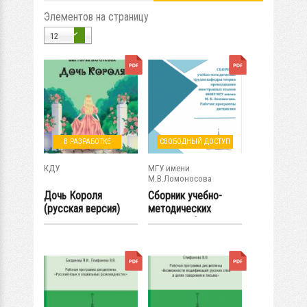
Элементов на страницу
12
В РАЗРАБОТКЕ
СВОБОДНЫЙ ДОСТУП
КДУ
МГУ имени
М.В.Ломоносова
Дочь Короля
Сборник учебно-
(русская версия)
методических
трудов кафедры
теории...