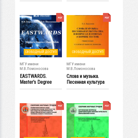
СВОБОДНЫЙ ДОСТУП
СВОБОДНЫЙ ДОСТУП
МГУ имени
МГУ имени
М.В.Ломоносова
М.В.Ломоносова
EASTWARDS.
Слова и музыка.
Master’s Degree
Песенная культура
Course Book
США в вопросах...