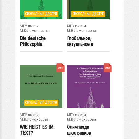
СВОБОДНЫЙ ДОСТУП
СВОБОДНЫЙ ДОСТУП
МГУ имени
МГУ имени
М.В.Ломоносова
М.В.Ломоносова
Die deutsche
Глобальное,
Philosophie.
актуальное и
Немецкая
курьёзное в
философия....
экономике
СВОБОДНЫЙ ДОСТУП
МГУ имени
МГУ имени
М.В.Ломоносова
М.В.Ломоносова
WIE HEIßT ES IM
Олимпиада
TEXT?
школьников
«Ломоносов» по