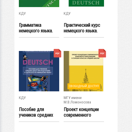
КДУ
КДУ
Грамматика
Практический курс
немецкого языка.
немецкого языка.
Краткий справочник
Для начинающих
СВОБОДНЫЙ ДОСТУП
КДУ
МГУ имени
М.В.Ломоносова
Пособие для
Проект концепции
учеников средних
современного
школ при
языкового...
подготовке...