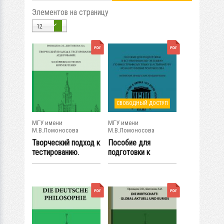
Элементов на страницу
12
СВОБОДНЫЙ ДОСТУП
МГУ имени
МГУ имени
М.В.Ломоносова
М.В.Ломоносова
Творческий подход к
Пособие для
тестированию.
подготовки к
Аудирование =...
вступительному
экзамену...