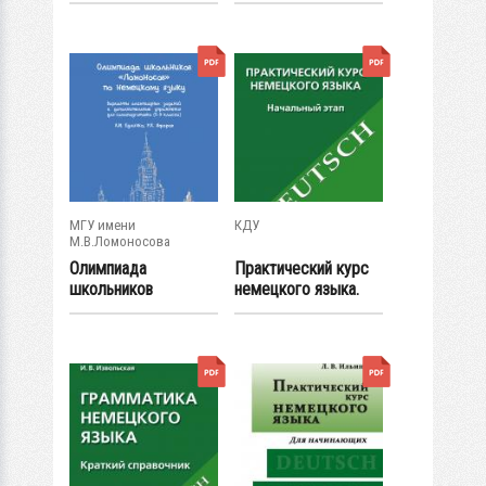
немецкому...
МГУ имени
КДУ
М.В.Ломоносова
Олимпиада
Практический курс
школьников
немецкого языка.
«Ломоносов» по
Начальный этап
немецкому...