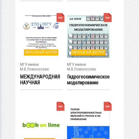
геология с...
СВОБОДНЫЙ ДОСТУП
СВОБОДНЫЙ ДОСТУП
МГУ имени
МГУ имени
М.В.Ломоносова
М.В.Ломоносова
МЕЖДУНАРОДНАЯ
Гидрогеохимическое
НАУЧНАЯ
моделирование
КОНФЕРЕНЦИЯ
«ГЕОЛОГИЯ В...