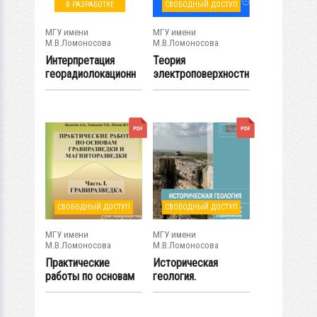
В РАЗРАБОТКЕ
СВОБОДНЫЙ ДОСТУП
МГУ имени
МГУ имени
М.В.Ломоносова
М.В.Ломоносова
Интерпретация
Теория
георадиолокационн
электроповерхностн
ых данных
ых явлений в грунтах
и...
СВОБОДНЫЙ ДОСТУП
СВОБОДНЫЙ ДОСТУП
МГУ имени
МГУ имени
М.В.Ломоносова
М.В.Ломоносова
Практические
Историческая
работы по основам
геология.
гравиразведки и...
Методическое
руководство к...