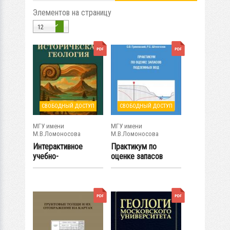
Элементов на страницу
12
СВОБОДНЫЙ ДОСТУП
СВОБОДНЫЙ ДОСТУП
МГУ имени
МГУ имени
М.В.Ломоносова
М.В.Ломоносова
Интерактивное
Практикум по
учебно-
оценке запасов
методическое
подземных вод
пособие по...