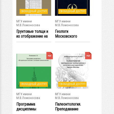
СВОБОДНЫЙ ДОСТУП
СВОБОДНЫЙ ДОСТУП
МГУ имени
МГУ имени
М.В.Ломоносова
М.В.Ломоносова
Грунтовые толщи и
Геологи
их отображение на
Московского
картах
университета.
Биографический...
СВОБОДНЫЙ ДОСТУП
СВОБОДНЫЙ ДОСТУП
МГУ имени
МГУ имени
М.В.Ломоносова
М.В.Ломоносова
Программа
Палеонтология.
дисциплины
Преподавание
"Историческая
палеонтологии в...