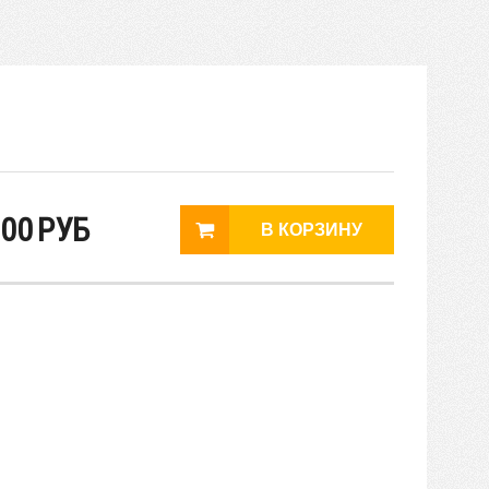
00
РУБ