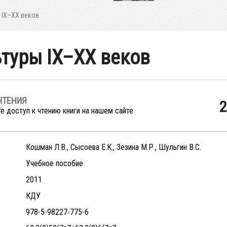
 IX–XX веков
ьтуры IX–XX веков
ЧТЕНИЯ
2
е доступ к чтению книги на нашем сайте
Кошман Л.В., Сысоева Е.К., Зезина М.Р., Шульгин В.С.
Учебное пособие
2011
КДУ
978-5-98227-775-6