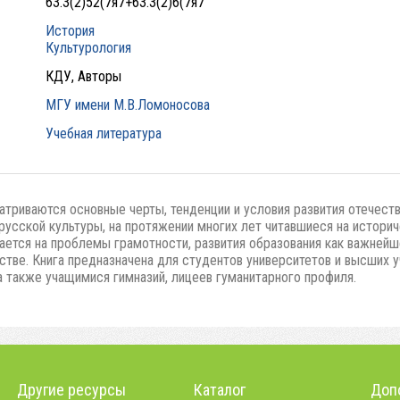
63.3(2)52(7я7+63.3(2)6(7я7
История
Культурология
КДУ, Авторы
МГУ имени М.В.Ломоносова
Учебная литература
триваются основные черты, тенденции и условия развития отечествен
русской культуры, на протяжении многих лет читавшиеся на истори
ется на проблемы грамотности, развития образования как важнейш
тве. Книга предназначена для студентов университетов и высших у
 также учащимися гимназий, лицеев гуманитарного профиля.
Другие ресурсы
Каталог
Доп