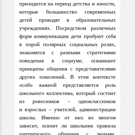
приходится на период детства и юности,
которые большинство современных
детей проводят в образовательных
учреждениях. Посредством различных
форм коммуникации дети пробуют себя
в порой полярных социальных ролях,
знакомятся с разными стратегиями
поведения в социуме, осваивают
принципы общения с представителями
других поко­лений. В этом контексте
особо важной представляется роль
школь­ного коллектива, который состоит
из ровесников – одноклассни­ков
и взрослых – учителей, администрации
школы. Именно от них во многом
зависит, освоит ли школьник правила
партнер­ского общения с людьми.