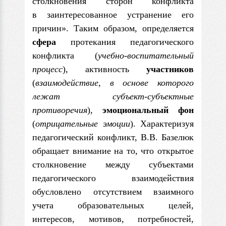
столкновения сторон кон­фликта
в заинтересованное устранение его
причин». Таким образом, определяется
сфера
протекания педагогического
конфликта (
учебно-воспитательный
процесс
), активность
участ­ников
(
взаимодействие, в основе которого
лежат субъект-субъектные
противоречия
),
эмоциональный фон
(
отрицательные эмо­ции
). Характеризуя
педагогический конфликт, В.В. Базелюк
обра­щает внимание на то, что открытое
столкновение между субъектами
педагогического взаимодействия
обусловлено отсутствием взаимного
учета образовательных целей,
интересов, мотивов, по­требностей,