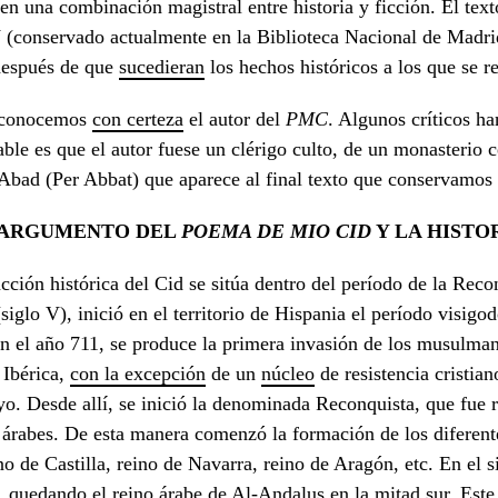
 en una combinación magistral entre historia y ficción. El tex
 (conservado actualmente en la Biblioteca Nacional de Madri
después de que
sucedieran
los hechos históricos a los que se re
conocemos
con certeza
el autor del
PMC
. Algunos críticos ha
ble es que el autor fuese un clérigo culto, de un monasterio
Abad (Per Abbat) que aparece al final texto que conservamos 
 ARGUMENTO DEL
POEMA DE
MIO CID
Y LA HISTO
cción histórica del Cid se sitúa dentro del período de la Reco
iglo V), inició en el territorio de Hispania el período visigod
n el año 711, se produce la primera invasión de los musulmanes
 Ibérica,
con la excepción
de un
núcleo
de resistencia cristian
o. Desde allí, se inició la denominada Reconquista, que fue r
 árabes. De esta manera comenzó la formación de los diferente
no de Castilla, reino de Navarra, reino de Aragón, etc. En el s
, quedando el reino árabe de Al-Andalus en la mitad sur. Este