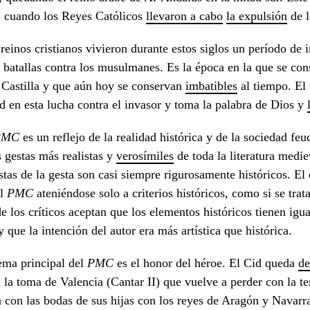
 cuando los Reyes Católicos
llevaron a cabo
la expulsión
de l
reinos cristianos vivieron durante estos siglos un período de i
y batallas contra los musulmanes. Es la época en la que se co
Castilla y que aún hoy se conservan
imbatible
s
al tiempo. El 
ad en esta lucha contra el invasor y toma la palabra de Dios y
PMC
es un reflejo de la realidad histórica y de la sociedad fe
s gestas más realistas y
verosímiles
de toda la literatura medi
stas de la gesta son casi siempre rigurosamente históricos. E
el
PMC
ateniéndose solo a criterios históricos, como si se trat
e los críticos aceptan que los elementos históricos tienen igua
 y que la intención del autor era más artística que histórica.
ema principal del
PMC
es el honor del héroe. El Cid queda
de
la toma de Valencia (Cantar II) que vuelve a perder con la te
a con las bodas de sus hijas con los reyes de Aragón y Navarra