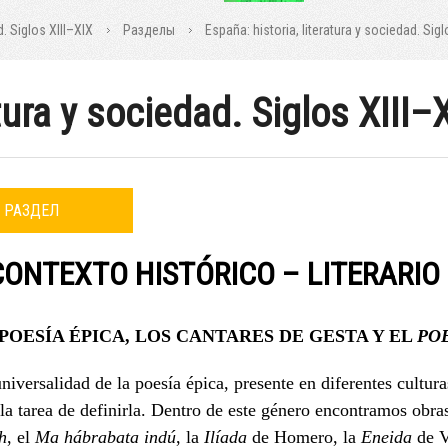
d. Siglos XIII–XIX
Разделы
España: historia, literatura y sociedad. Sigl
atura y sociedad. Siglos XIII–
РАЗДЕЛ
 CONTEXTO HISTÓRICO – LITERARIO
 POESÍA ÉPICA, LOS CANTARES DE GESTA Y
EL
PO
niversalidad de la poesía épica, presente en diferentes cultu
la tarea de definirla. Dentro de este género encontramos obr
h
, el
Ma hábrabata indú
, la
Ilíada
de Homero, la
Eneida
de Vi