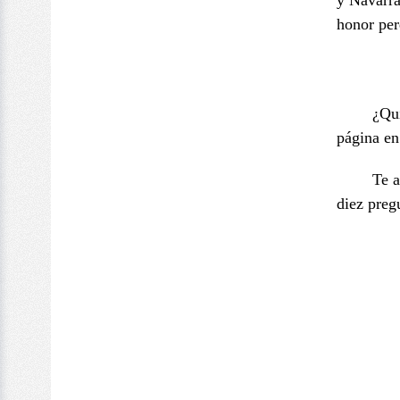
y Navarra
honor per
¿Qui
página en
Te a
diez preg