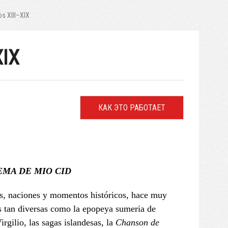
os XIII–XIX
XIX
КАК ЭТО РАБОТАЕТ
EMA DE MIO CID
ras, naciones y momentos históricos, hace muy
as tan diversas como la epopeya sumeria de
rgilio, las sagas islandesas, la
Chanson de