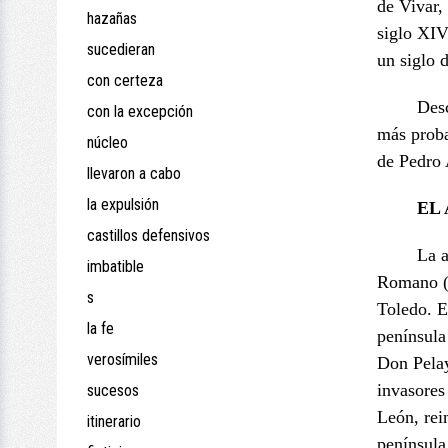
de Vivar,
hazañas
siglo XIV
sucedieran
un siglo 
con certeza
Des
con la excepción
más proba
núcleo
de Pedro 
llevaron a cabo
la expulsión
EL
castillos defensivos
La a
imbatible
Romano (s
s
Toledo. E
la fe
península
verosímiles
Don Pelay
invasores
sucesos
León, rei
itinerario
península