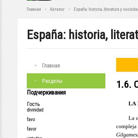
Главная
Каталог
España: historia, literatura y socieda
España: historia, liter
Главная
Разделы
1.6.
Подчеркивания
LA
Гость
divinidad
La u
favo
compleja 
favor
Gilgames