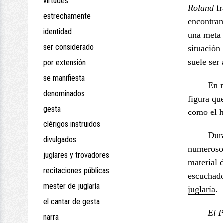
virtudes
Roland
fr
estrechamente
encontram
identidad
una meta 
ser considerado
situación
suele ser
por extensión
se manifiesta
En m
denominados
figura qu
gesta
como el h
clérigos instruidos
Dura
divulgados
numerosos
juglares y trovadores
material 
recitaciones públicas
escuchad
mester de juglaría
juglaría
.
el cantar de gesta
El 
narra