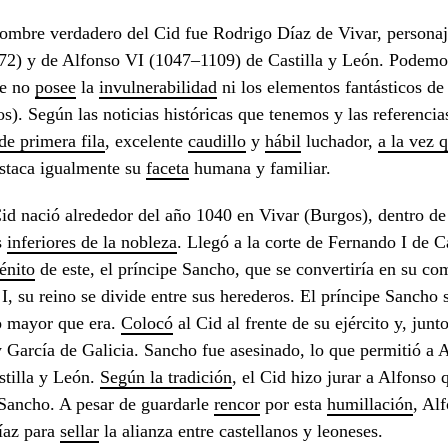
ombre verdadero del Cid fue Rodrigo Díaz de Vivar, persona
2) y de Alfonso VI (1047–1109) de Castilla y León. Podemos
ue no
posee
la
invulnerabilidad
ni los elementos fantásticos de 
s). Según las noticias históricas que tenemos y las referencia
de primera fila
, excelente
caudillo
y
hábil
luchador,
a la vez 
staca igualmente su
faceta
humana y familiar.
id nació alrededor del año 1040 en Vivar (Burgos), dentro de 
s
inferiores de la nobleza
. Llegó a la corte de Fernando I de C
énito
de este, el príncipe Sancho, que se convertiría en su co
I, su reino se divide entre sus herederos. El príncipe Sancho 
o mayor que era.
Colocó
al Cid al frente de su ejército y, jun
 García de Galicia. Sancho fue asesinado, lo que permitió a 
stilla y León.
Según la tradición
, el Cid hizo jurar a Alfonso
Sancho. A pesar de guardarle
rencor
por esta
humillación
, Al
íaz para
sellar
la alianza entre castellanos y leoneses.