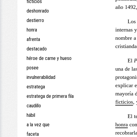
ficticios
año 1492,
deshonrado
destierro
Los 
internas 
honra
nombre a 
afrenta
cristiand
destacado
héroe de carne y hueso
El
posee
una de la
protagoni
invulnerabilidad
explicar 
estratega
mayoría d
estratega de primera fila
ficticios
,
caudillo
hábil
El t
honra
con 
a la vez que
recobrarl
faceta