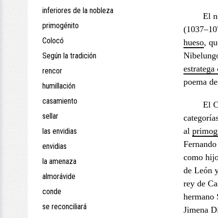
inferiores de la nobleza
El n
primogénito
(1037–107
Colocó
hueso
, q
Nibelungo
Según la tradición
estratega
rencor
poema de
humillación
casamiento
El C
sellar
categoría
al
primog
las envidias
Fernando 
envidias
como hij
la amenaza
de León y
almorávide
rey de Ca
conde
hermano 
se reconciliará
Jimena D