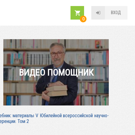
ВХОД
0
ВИДЕО ПОМОЩНИК
учебник: материалы V Юбилейной всероссийской научно-
еренции. Том 2