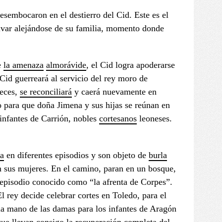
esembocaron en el destierro del Cid. Este es el
Vivar alejándose de su familia, momento donde
e
la amenaza
almorávide
, el Cid logra apoderarse
 Cid guerreará al servicio del rey moro de
eces,
se reconciliará
y caerá nuevamente en
o para que doña Jimena y sus hijas se reúnan en
 infantes de Carrión, nobles
cortesanos
leoneses.
ía
en diferentes episodios y son objeto de
burla
on sus mujeres. En el camino, paran en un bosque,
 episodio conocido como “la afrenta de Corpes”.
El rey decide celebrar cortes en Toledo, para el
 la mano de las damas para los infantes de Aragón