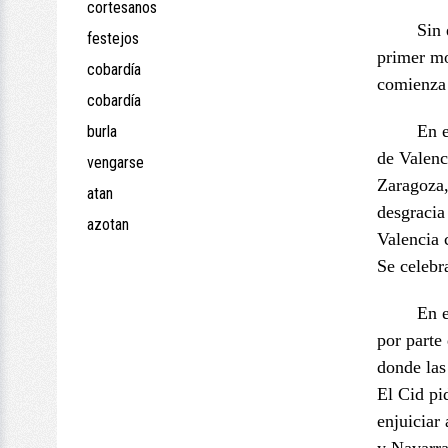
cortesanos
Sin
festejos
primer mo
cobardía
comienza 
cobardía
En e
burla
de Valenc
vengarse
Zaragoza,
atan
desgracia
azotan
Valencia 
Se celebr
En e
por parte
donde la
El Cid pid
enjuiciar