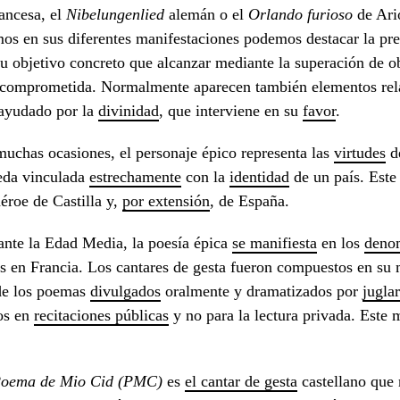
ancesa, el
Nibelungenlied
alemán o el
Orlando furioso
de Ari
os en sus diferentes manifestaciones podemos destacar la pres
u objetivo concreto que alcanzar mediante la superación de ob
 comprometida. Normalmente aparecen también elementos relac
 ayudado por la
divinidad
, que interviene en su
favo
r
.
uchas ocasiones, el personaje épico representa las
virtudes
de
eda vinculada
estrechamente
con la
identidad
de un país. Este
éroe de Castilla y,
por extensión
, de España.
nte la Edad Media, la poesía épica
se manifiesta
en los
deno
 en Francia. Los cantares de gesta fueron compuestos en su
de los poemas
divulgados
oralmente y dramatizados por
jugla
os en
recitaciones públicas
y no para la lectura privada. Est
Poema de Mio
Cid (PMC)
es
el cantar de gesta
castellano que