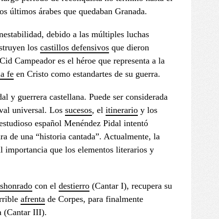
os últimos árabes que quedaban Granada.
nestabilidad, debido a las múltiples luchas
nstruyen los
castillos defensivos
que dieron
Cid Campeador es el héroe que representa a la
la fe
en Cristo como estandartes de su guerra.
udal y guerrera castellana. Puede ser considerada
eval universal. Los
sucesos
, el
itinerario
y los
l estudioso español Menéndez Pidal intentó
ara de una “historia cantada”. Actualmente, la
l importancia que los elementos literarios y
shonrado
con el
destierro
(Cantar I), recupera su
rrible
afrenta
de Corpes, para finalmente
 (Cantar III).