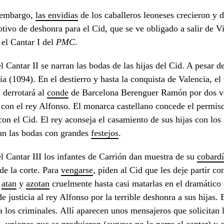
 embargo,
las
envidias
de los caballeros leoneses crecieron y d
tivo de deshonra para el Cid, que se ve obligado a salir de 
el Cantar I del
PMC
.
l Cantar II se narran las bodas de las hijas del Cid. A pesar d
ia (1094). En el destierro y hasta la conquista de Valencia, el
 derrotará al
conde
de Barcelona Berenguer Ramón por dos v
 con el rey Alfonso. El monarca castellano concede el permis
con el Cid. El rey aconseja el casamiento de sus hijas con los
an las bodas con grandes
festejos
.
l Cantar III los infantes de Carrión dan muestra de su
cobard
 de la corte. Para
vengarse
, piden al Cid que les deje partir c
s
atan
y
azotan
cruelmente hasta casi matarlas en el dramático
e justicia al rey Alfonso por la terrible deshonra a sus hijas. 
 a los criminales. Allí aparecen unos mensajeros que solicitan